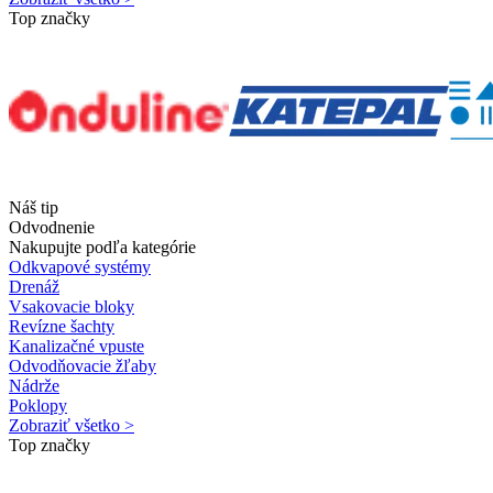
Top značky
Náš tip
Odvodnenie
Nakupujte podľa kategórie
Odkvapové systémy
Drenáž
Vsakovacie bloky
Revízne šachty
Kanalizačné vpuste
Odvodňovacie žľaby
Nádrže
Poklopy
Zobraziť všetko >
Top značky