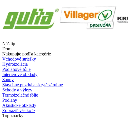
Náš tip
Dom
Nakupujte podľa kategórie
Vchodové striešky
Hydroizolácia
Podlahové fólie
Interiérové obklady
Sauny
Stavebné puzdrá a skryté zárubne
Schody a výlezy
Termoizolačné fólie
Podlahy
Akustické obklady
Zobraziť všetko >
Top značky