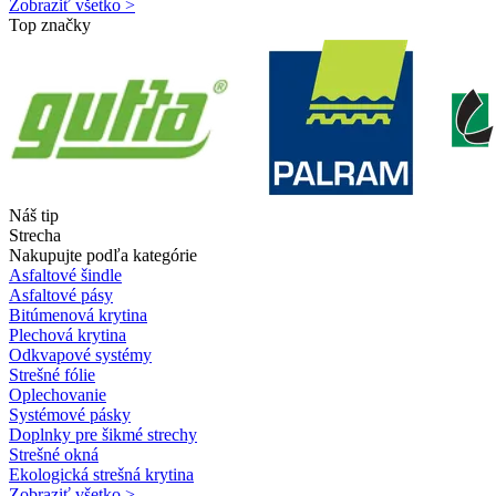
Zobraziť všetko >
Top značky
Náš tip
Strecha
Nakupujte podľa kategórie
Asfaltové šindle
Asfaltové pásy
Bitúmenová krytina
Plechová krytina
Odkvapové systémy
Strešné fólie
Oplechovanie
Systémové pásky
Doplnky pre šikmé strechy
Strešné okná
Ekologická strešná krytina
Zobraziť všetko >