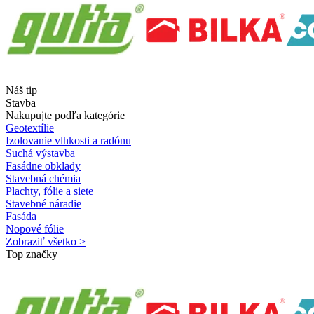
Náš tip
Stavba
Nakupujte podľa kategórie
Geotextílie
Izolovanie vlhkosti a radónu
Suchá výstavba
Fasádne obklady
Stavebná chémia
Plachty, fólie a siete
Stavebné náradie
Fasáda
Nopové fólie
Zobraziť všetko >
Top značky