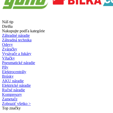
Náš tip
Dielňa
Nakupujte podľa kategórie
Záhradné náradie
Záhradná technika
Odevy
Zváračky
Vysávače a fukáry
Vŕtačky
Pneumatické náradie
Píly
Elektrocentrály
Brúsky
AKU náradie
Elektrické náradie
Ručné náradie
Kompresory
Zametače
Zobraziť všetko >
Top značky