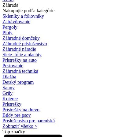
Záhrada
Nakupujte podľa kategórie
Skleníky a fóliovníky
Zatrávňovanie
Pergoly
Ploty
Záhradné domčeky
Záhradné príslušenstvo
Záhradné náradie
Siete, fólie a plachty
Prístrešky na auto
Pestovanie
Záhradná technika
Dlažba
Detský program
Sauny
Grily
Koterce
Prístrešky
Prístrešky na drevo
Búdy pre psov
Príslušenstvo pre pareniská
Zobraziť všetko >
Top značky