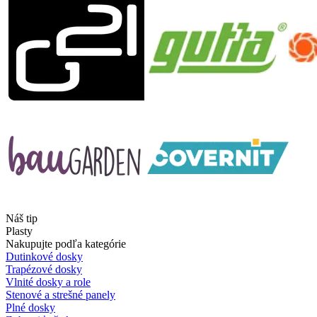
Náš tip
Plasty
Nakupujte podľa kategórie
Dutinkové dosky
Trapézové dosky
Vlnité dosky a role
Stenové a strešné panely
Plné dosky