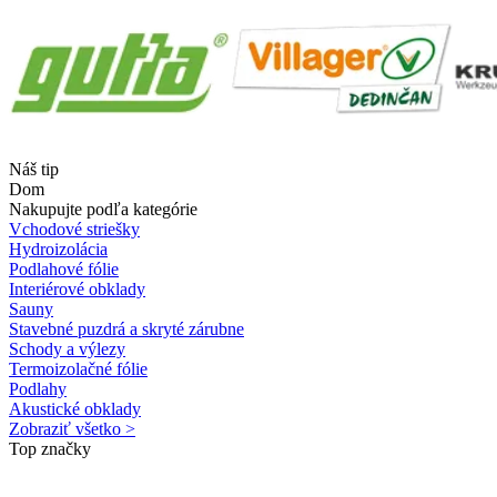
Náš tip
Dom
Nakupujte podľa kategórie
Vchodové striešky
Hydroizolácia
Podlahové fólie
Interiérové obklady
Sauny
Stavebné puzdrá a skryté zárubne
Schody a výlezy
Termoizolačné fólie
Podlahy
Akustické obklady
Zobraziť všetko >
Top značky