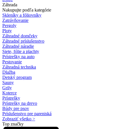
Záhrada
Nakupujte podľa kategórie
Skleníky a fóliovníky
Zatrávňovanie
Pergoly
Ploty
Záhradné domčeky
Záhradné príslušenstvo
Záhradné náradie
Siete, fólie a plachty
Prístrešky na auto
Pestovanie
Záhradná technika
Dlažba
Detský program
Sauny
Grily
Koterce
Prístrešky
Prístrešky na drevo
Búdy pre psov
Príslušenstvo pre pareniská
Zobraziť všetko >
Top značky