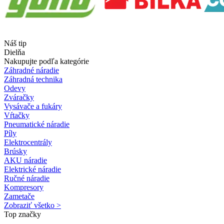
Náš tip
Dielňa
Nakupujte podľa kategórie
Záhradné náradie
Záhradná technika
Odevy
Zváračky
Vysávače a fukáry
Vŕtačky
Pneumatické náradie
Píly
Elektrocentrály
Brúsky
AKU náradie
Elektrické náradie
Ručné náradie
Kompresory
Zametače
Zobraziť všetko >
Top značky