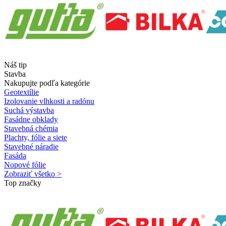
Náš tip
Stavba
Nakupujte podľa kategórie
Geotextílie
Izolovanie vlhkosti a radónu
Suchá výstavba
Fasádne obklady
Stavebná chémia
Plachty, fólie a siete
Stavebné náradie
Fasáda
Nopové fólie
Zobraziť všetko >
Top značky