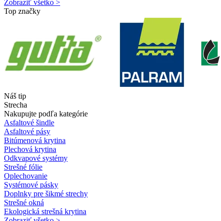
Zobraziť všetko >
Top značky
Náš tip
Strecha
Nakupujte podľa kategórie
Asfaltové šindle
Asfaltové pásy
Bitúmenová krytina
Plechová krytina
Odkvapové systémy
Strešné fólie
Oplechovanie
Systémové pásky
Doplnky pre šikmé strechy
Strešné okná
Ekologická strešná krytina
Zobraziť všetko >