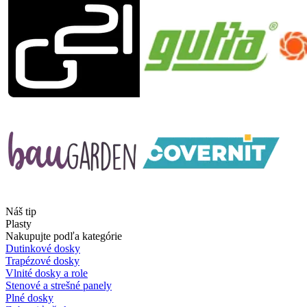
Náš tip
Plasty
Nakupujte podľa kategórie
Dutinkové dosky
Trapézové dosky
Vlnité dosky a role
Stenové a strešné panely
Plné dosky