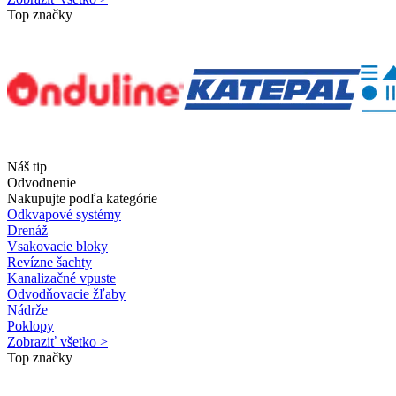
Top značky
Náš tip
Odvodnenie
Nakupujte podľa kategórie
Odkvapové systémy
Drenáž
Vsakovacie bloky
Revízne šachty
Kanalizačné vpuste
Odvodňovacie žľaby
Nádrže
Poklopy
Zobraziť všetko >
Top značky