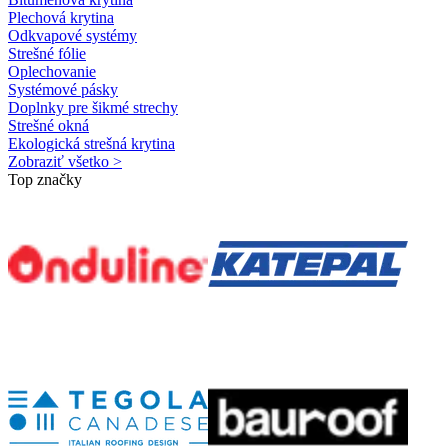
Plechová krytina
Odkvapové systémy
Strešné fólie
Oplechovanie
Systémové pásky
Doplnky pre šikmé strechy
Strešné okná
Ekologická strešná krytina
Zobraziť všetko >
Top značky