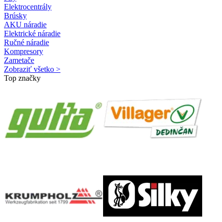
Elektrocentrály
Brúsky
AKU náradie
Elektrické náradie
Ručné náradie
Kompresory
Zametače
Zobraziť všetko >
Top značky