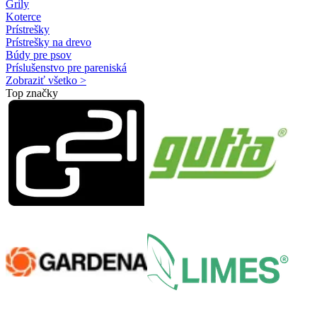
Grily
Koterce
Prístrešky
Prístrešky na drevo
Búdy pre psov
Príslušenstvo pre pareniská
Zobraziť všetko >
Top značky