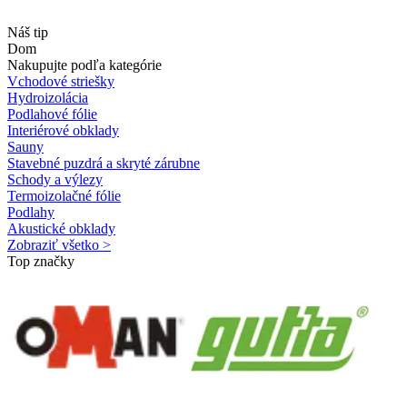
Náš tip
Dom
Nakupujte podľa kategórie
Vchodové striešky
Hydroizolácia
Podlahové fólie
Interiérové obklady
Sauny
Stavebné puzdrá a skryté zárubne
Schody a výlezy
Termoizolačné fólie
Podlahy
Akustické obklady
Zobraziť všetko >
Top značky