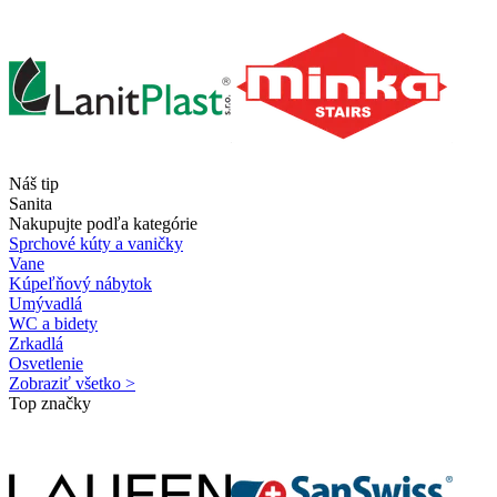
Náš tip
Sanita
Nakupujte podľa kategórie
Sprchové kúty a vaničky
Vane
Kúpeľňový nábytok
Umývadlá
WC a bidety
Zrkadlá
Osvetlenie
Zobraziť všetko >
Top značky