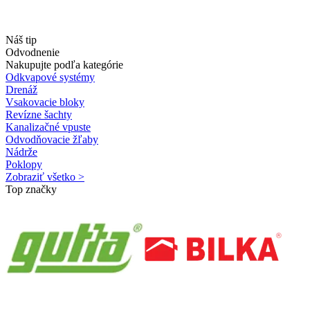
Náš tip
Odvodnenie
Nakupujte podľa kategórie
Odkvapové systémy
Drenáž
Vsakovacie bloky
Revízne šachty
Kanalizačné vpuste
Odvodňovacie žľaby
Nádrže
Poklopy
Zobraziť všetko >
Top značky