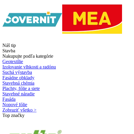
Náš tip
Stavba
Nakupujte podľa kategórie
Geotextílie
Izolovanie vlhkosti a radónu
Suchá výstavba
Fasádne obklady
Stavebná chémia
Plachty, fólie a siete
Stavebné náradie
Fasáda
Nopové fólie
Zobraziť všetko >
Top značky