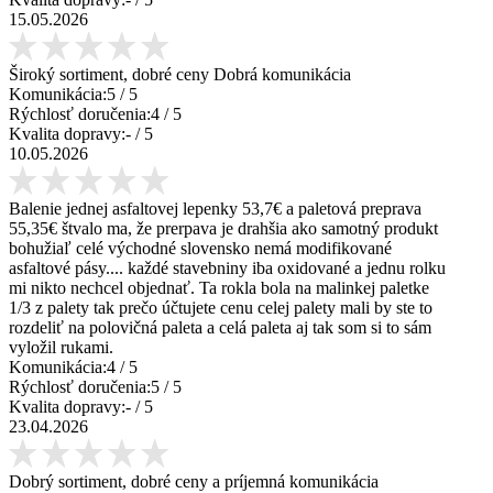
15.05.2026
Široký sortiment, dobré ceny Dobrá komunikácia
Komunikácia:
5
/ 5
Rýchlosť doručenia:
4
/ 5
Kvalita dopravy:
-
/ 5
10.05.2026
Balenie jednej asfaltovej lepenky 53,7€ a paletová preprava
55,35€ štvalo ma, že prerpava je drahšia ako samotný produkt
bohužiaľ celé východné slovensko nemá modifikované
asfaltové pásy.... každé stavebniny iba oxidované a jednu rolku
mi nikto nechcel objednať. Ta rokla bola na malinkej paletke
1/3 z palety tak prečo účtujete cenu celej palety mali by ste to
rozdeliť na polovičná paleta a celá paleta aj tak som si to sám
vyložil rukami.
Komunikácia:
4
/ 5
Rýchlosť doručenia:
5
/ 5
Kvalita dopravy:
-
/ 5
23.04.2026
Dobrý sortiment, dobré ceny a príjemná komunikácia