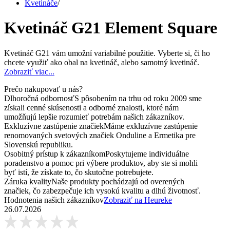
Kvetináče
/
Kvetináč G21 Element Square
Kvetináč G21 vám umožní variabilné použitie. Vyberte si, či ho
chcete využiť ako obal na kvetináč, alebo samotný kvetináč.
Zobraziť viac...
Prečo nakupovať u nás?
Dlhoročná odbornosť
S pôsobením na trhu od roku 2009 sme
získali cenné skúsenosti a odborné znalosti, ktoré nám
umožňujú lepšie rozumieť potrebám našich zákazníkov.
Exkluzívne zastúpenie značiek
Máme exkluzívne zastúpenie
renomovaných svetových značiek Onduline a Ermetika pre
Slovenskú republiku.
Osobitný prístup k zákazníkom
Poskytujeme individuálne
poradenstvo a pomoc pri výbere produktov, aby ste si mohli
byť istí, že získate to, čo skutočne potrebujete.
Záruka kvality
Naše produkty pochádzajú od overených
značiek, čo zabezpečuje ich vysokú kvalitu a dlhú životnosť.
Hodnotenia našich zákazníkov
Zobraziť na Heureke
26.07.2026