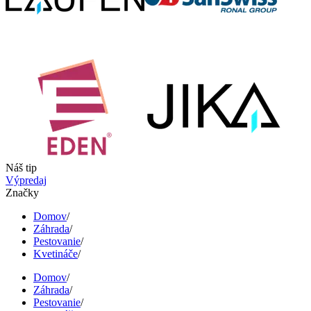
Náš tip
Výpredaj
Značky
Domov
/
Záhrada
/
Pestovanie
/
Kvetináče
/
Domov
/
Záhrada
/
Pestovanie
/