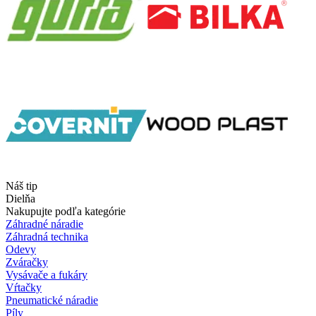
Náš tip
Dielňa
Nakupujte podľa kategórie
Záhradné náradie
Záhradná technika
Odevy
Zváračky
Vysávače a fukáry
Vŕtačky
Pneumatické náradie
Píly