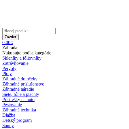
Zavrieť
0.00€
Záhrada
Nakupujte podľa kategórie
Skleníky a fóliovníky
Zatrávňovanie
Pergoly
Ploty
Záhradné domčeky
Záhradné príslušenstvo
Záhradné náradie
Siete, fólie a plachty
Prístrešky na auto
Pestovanie
Záhradná technika
Dlažba
Detský program
Sauny