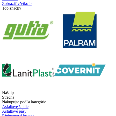
Zobraziť všetko >
Top značky
Náš tip
Strecha
Nakupujte podľa kategórie
Asfaltové šindle
Asfaltové pásy
Bitúmenová krytina