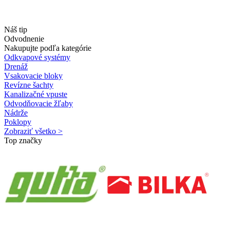
Náš tip
Odvodnenie
Nakupujte podľa kategórie
Odkvapové systémy
Drenáž
Vsakovacie bloky
Revízne šachty
Kanalizačné vpuste
Odvodňovacie žľaby
Nádrže
Poklopy
Zobraziť všetko >
Top značky