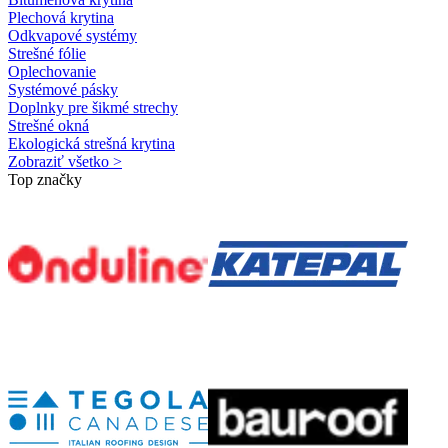
Plechová krytina
Odkvapové systémy
Strešné fólie
Oplechovanie
Systémové pásky
Doplnky pre šikmé strechy
Strešné okná
Ekologická strešná krytina
Zobraziť všetko >
Top značky