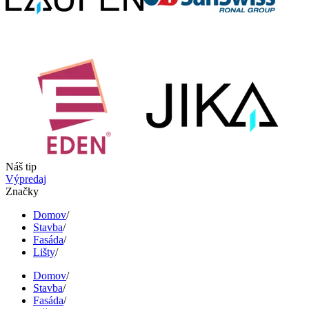
Náš tip
Výpredaj
Značky
Domov
/
Stavba
/
Fasáda
/
Lišty
/
Domov
/
Stavba
/
Fasáda
/