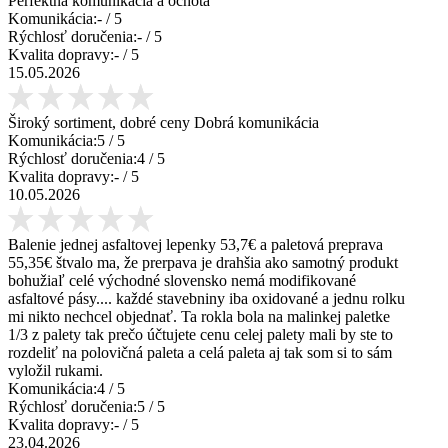
Perfektná komunikácia a ochota
Komunikácia:
-
/ 5
Rýchlosť doručenia:
-
/ 5
Kvalita dopravy:
-
/ 5
15.05.2026
Široký sortiment, dobré ceny Dobrá komunikácia
Komunikácia:
5
/ 5
Rýchlosť doručenia:
4
/ 5
Kvalita dopravy:
-
/ 5
10.05.2026
Balenie jednej asfaltovej lepenky 53,7€ a paletová preprava
55,35€ štvalo ma, že prerpava je drahšia ako samotný produkt
bohužiaľ celé východné slovensko nemá modifikované
asfaltové pásy.... každé stavebniny iba oxidované a jednu rolku
mi nikto nechcel objednať. Ta rokla bola na malinkej paletke
1/3 z palety tak prečo účtujete cenu celej palety mali by ste to
rozdeliť na polovičná paleta a celá paleta aj tak som si to sám
vyložil rukami.
Komunikácia:
4
/ 5
Rýchlosť doručenia:
5
/ 5
Kvalita dopravy:
-
/ 5
23.04.2026