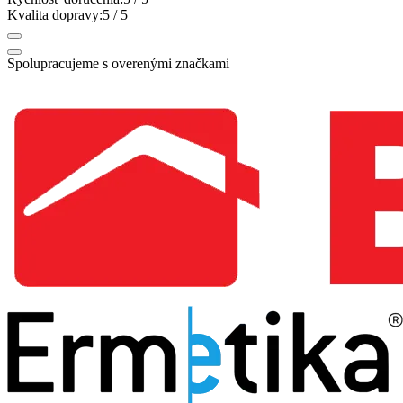
Kvalita dopravy:
5
/ 5
Spolupracujeme s overenými značkami