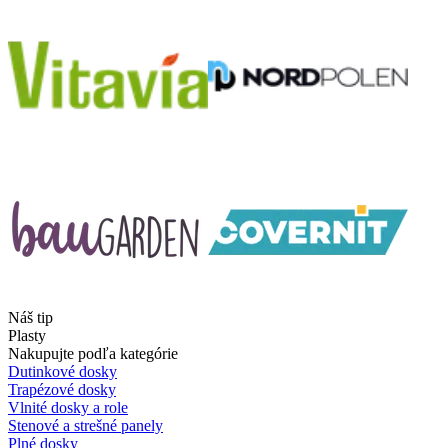
Náš tip
Plasty
Nakupujte podľa kategórie
Dutinkové dosky
Trapézové dosky
Vlnité dosky a role
Stenové a strešné panely
Plné dosky