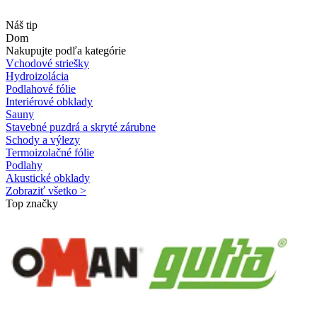
Náš tip
Dom
Nakupujte podľa kategórie
Vchodové striešky
Hydroizolácia
Podlahové fólie
Interiérové obklady
Sauny
Stavebné puzdrá a skryté zárubne
Schody a výlezy
Termoizolačné fólie
Podlahy
Akustické obklady
Zobraziť všetko >
Top značky