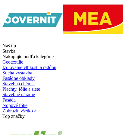
Náš tip
Stavba
Nakupujte podľa kategórie
Geotextílie
Izolovanie vlhkosti a radónu
Suchá výstavba
Fasádne obklady
Stavebná chémia
Plachty, fólie a siete
Stavebné náradie
Fasáda
Nopové fólie
Zobraziť všetko >
Top značky