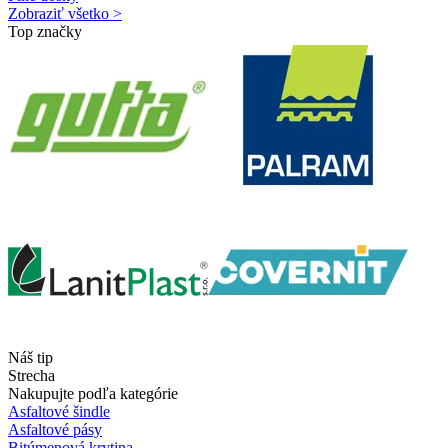
Zobraziť všetko >
Top značky
Náš tip
Strecha
Nakupujte podľa kategórie
Asfaltové šindle
Asfaltové pásy
Bitúmenová krytina