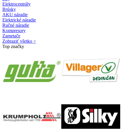
Elektrocentrály
Brúsky
AKU náradie
Elektrické náradie
Ručné náradie
Kompresory
Zametače
Zobraziť všetko >
Top značky