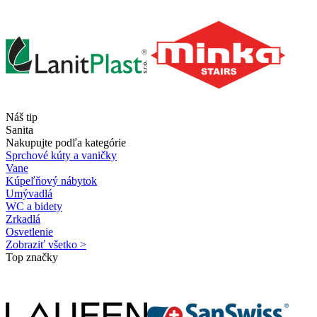
Náš tip
Sanita
Nakupujte podľa kategórie
Sprchové kúty a vaničky
Vane
Kúpeľňový nábytok
Umývadlá
WC a bidety
Zrkadlá
Osvetlenie
Zobraziť všetko >
Top značky