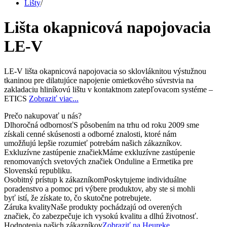
Lišty
/
Lišta okapnicová napojovacia
LE-V
LE-V lišta okapnicová napojovacia so sklovláknitou výstužnou
tkaninou pre dilatujúce napojenie omietkového súvrstvia na
zakladaciu hliníkovú lištu v kontaktnom zatepľovacom systéme –
ETICS
Zobraziť viac...
Prečo nakupovať u nás?
Dlhoročná odbornosť
S pôsobením na trhu od roku 2009 sme
získali cenné skúsenosti a odborné znalosti, ktoré nám
umožňujú lepšie rozumieť potrebám našich zákazníkov.
Exkluzívne zastúpenie značiek
Máme exkluzívne zastúpenie
renomovaných svetových značiek Onduline a Ermetika pre
Slovenskú republiku.
Osobitný prístup k zákazníkom
Poskytujeme individuálne
poradenstvo a pomoc pri výbere produktov, aby ste si mohli
byť istí, že získate to, čo skutočne potrebujete.
Záruka kvality
Naše produkty pochádzajú od overených
značiek, čo zabezpečuje ich vysokú kvalitu a dlhú životnosť.
Hodnotenia našich zákazníkov
Zobraziť na Heureke