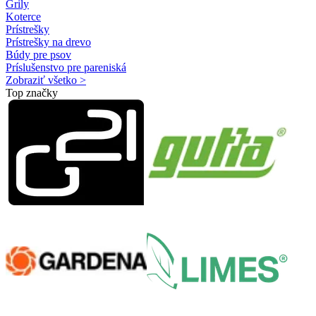
Grily
Koterce
Prístrešky
Prístrešky na drevo
Búdy pre psov
Príslušenstvo pre pareniská
Zobraziť všetko >
Top značky