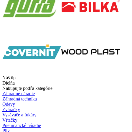
Náš tip
Dielňa
Nakupujte podľa kategórie
Záhradné náradie
Záhradná technika
Odevy
Zváračky
Vysávače a fukáry
Vŕtačky
Pneumatické náradie
Píly