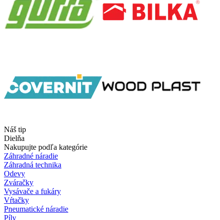
Náš tip
Dielňa
Nakupujte podľa kategórie
Záhradné náradie
Záhradná technika
Odevy
Zváračky
Vysávače a fukáry
Vŕtačky
Pneumatické náradie
Píly