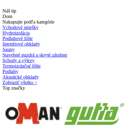
Náš tip
Dom
Nakupujte podľa kategórie
Vchodové striešky
Hydroizolácia
Podlahové fólie
Interiérové obklady
Sauny
Stavebné puzdrá a skryté zárubne
Schody a výlezy
Termoizolačné fólie
Podlahy
Akustické obklady
Zobraziť všetko >
Top značky