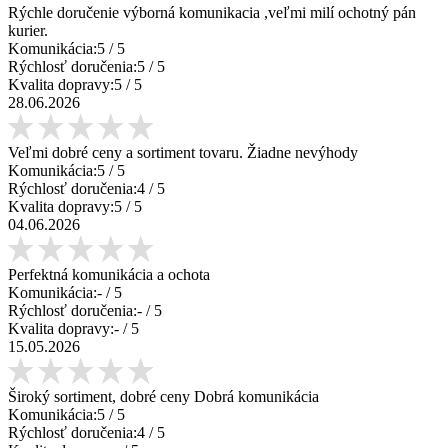
Rýchle doručenie výborná komunikacia ,veľmi milí ochotný pán
kurier.
Komunikácia:
5
/ 5
Rýchlosť doručenia:
5
/ 5
Kvalita dopravy:
5
/ 5
28.06.2026
Veľmi dobré ceny a sortiment tovaru. Žiadne nevýhody
Komunikácia:
5
/ 5
Rýchlosť doručenia:
4
/ 5
Kvalita dopravy:
5
/ 5
04.06.2026
Perfektná komunikácia a ochota
Komunikácia:
-
/ 5
Rýchlosť doručenia:
-
/ 5
Kvalita dopravy:
-
/ 5
15.05.2026
Široký sortiment, dobré ceny Dobrá komunikácia
Komunikácia:
5
/ 5
Rýchlosť doručenia:
4
/ 5