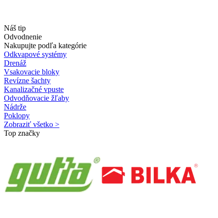
Náš tip
Odvodnenie
Nakupujte podľa kategórie
Odkvapové systémy
Drenáž
Vsakovacie bloky
Revízne šachty
Kanalizačné vpuste
Odvodňovacie žľaby
Nádrže
Poklopy
Zobraziť všetko >
Top značky