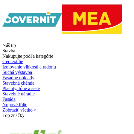
Náš tip
Stavba
Nakupujte podľa kategórie
Geotextílie
Izolovanie vlhkosti a radónu
Suchá výstavba
Fasádne obklady
Stavebná chémia
Plachty, fólie a siete
Stavebné náradie
Fasáda
Nopové fólie
Zobraziť všetko >
Top značky