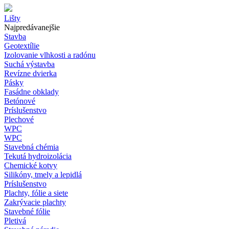
Lišty
Najpredávanejšie
Stavba
Geotextílie
Izolovanie vlhkosti a radónu
Suchá výstavba
Revízne dvierka
Pásky
Fasádne obklady
Betónové
Príslušenstvo
Plechové
WPC
WPC
Stavebná chémia
Tekutá hydroizolácia
Chemické kotvy
Silikóny, tmely a lepidlá
Príslušenstvo
Plachty, fólie a siete
Zakrývacie plachty
Stavebné fólie
Pletivá