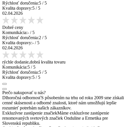
Rýchlosť doručenia:
5
/ 5
Kvalita dopravy:
5
/ 5
02.04.2026
Dobré ceny
Komunikácia:
-
/ 5
Rýchlosť doručenia:
2
/ 5
Kvalita dopravy:
-
/ 5
02.04.2026
rýchle dodanie,dobrá kvalita tovaru
Komunikácia:
5
/ 5
Rýchlosť doručenia:
5
/ 5
Kvalita dopravy:
5
/ 5
Prečo nakupovať u nás?
Dlhoročná odbornosť
S pôsobením na trhu od roku 2009 sme získali
cenné skúsenosti a odborné znalosti, ktoré nám umožňujú lepšie
rozumieť potrebám našich zákazníkov.
Exkluzívne zastúpenie značiek
Máme exkluzívne zastúpenie
renomovaných svetových značiek Onduline a Ermetika pre
Slovenskú republiku.