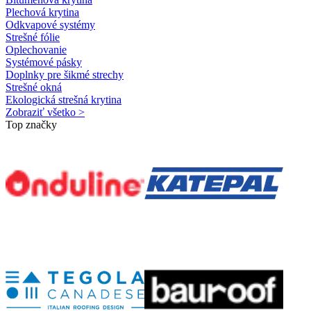
Plechová krytina
Odkvapové systémy
Strešné fólie
Oplechovanie
Systémové pásky
Doplnky pre šikmé strechy
Strešné okná
Ekologická strešná krytina
Zobraziť všetko >
Top značky