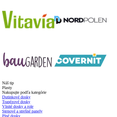
Náš tip
Plasty
Nakupujte podľa kategórie
Dutinkové dosky
Trapézové dosky
Vlnité dosky a role
Stenové a strešné panely
Plné dosky