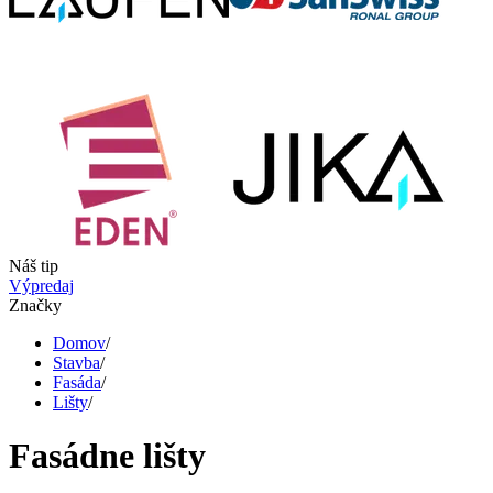
Náš tip
Výpredaj
Značky
Domov
/
Stavba
/
Fasáda
/
Lišty
/
Fasádne lišty