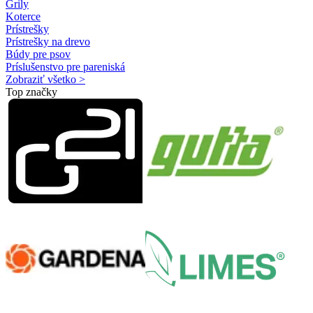
Grily
Koterce
Prístrešky
Prístrešky na drevo
Búdy pre psov
Príslušenstvo pre pareniská
Zobraziť všetko >
Top značky