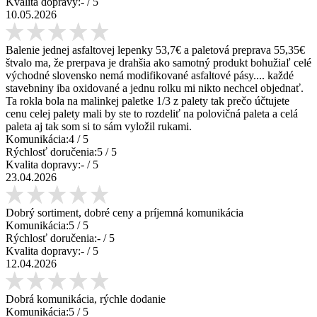
Kvalita dopravy:
-
/ 5
10.05.2026
Balenie jednej asfaltovej lepenky 53,7€ a paletová preprava 55,35€
štvalo ma, že prerpava je drahšia ako samotný produkt bohužiaľ celé
východné slovensko nemá modifikované asfaltové pásy.... každé
stavebniny iba oxidované a jednu rolku mi nikto nechcel objednať.
Ta rokla bola na malinkej paletke 1/3 z palety tak prečo účtujete
cenu celej palety mali by ste to rozdeliť na polovičná paleta a celá
paleta aj tak som si to sám vyložil rukami.
Komunikácia:
4
/ 5
Rýchlosť doručenia:
5
/ 5
Kvalita dopravy:
-
/ 5
23.04.2026
Dobrý sortiment, dobré ceny a príjemná komunikácia
Komunikácia:
5
/ 5
Rýchlosť doručenia:
-
/ 5
Kvalita dopravy:
-
/ 5
12.04.2026
Dobrá komunikácia, rýchle dodanie
Komunikácia:
5
/ 5