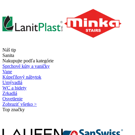
Náš tip
Sanita
Nakupujte podľa kategórie
Sprchové kúty a vaničky
Vane
Kúpeľňový nábytok
Umývadlá
WC a bidety
Zrkadlá
Osvetlenie
Zobraziť všetko >
Top značky