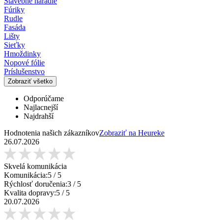
Stavebné náradie
Fúriky
Rudle
Fasáda
Lišty
Sieťky
Hmoždinky
Nopové fólie
Príslušenstvo
Zobraziť všetko
Odporúčame
Najlacnejší
Najdrahší
Hodnotenia našich zákazníkov
Zobraziť na Heureke
26.07.2026
Skvelá komunikácia
Komunikácia:
5
/ 5
Rýchlosť doručenia:
3
/ 5
Kvalita dopravy:
5
/ 5
20.07.2026