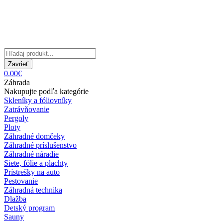
Zavrieť
0.00€
Záhrada
Nakupujte podľa kategórie
Skleníky a fóliovníky
Zatrávňovanie
Pergoly
Ploty
Záhradné domčeky
Záhradné príslušenstvo
Záhradné náradie
Siete, fólie a plachty
Prístrešky na auto
Pestovanie
Záhradná technika
Dlažba
Detský program
Sauny