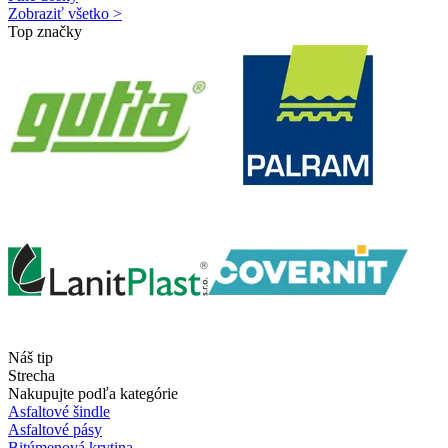
Zobraziť všetko >
Top značky
Náš tip
Strecha
Nakupujte podľa kategórie
Asfaltové šindle
Asfaltové pásy
Bitúmenová krytina