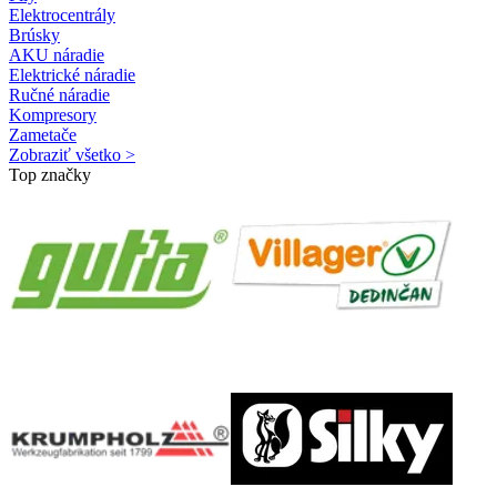
Elektrocentrály
Brúsky
AKU náradie
Elektrické náradie
Ručné náradie
Kompresory
Zametače
Zobraziť všetko >
Top značky