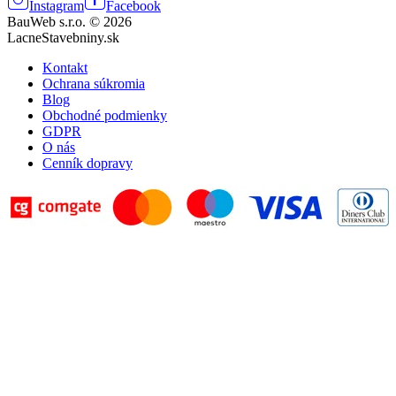
Instagram
Facebook
BauWeb s.r.o. © 2026
LacneStavebniny.sk
Kontakt
Ochrana súkromia
Blog
Obchodné podmienky
GDPR
O nás
Cenník dopravy