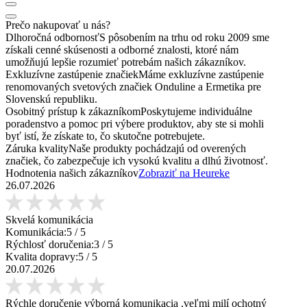
Prečo nakupovať u nás?
Dlhoročná odbornosť
S pôsobením na trhu od roku 2009 sme
získali cenné skúsenosti a odborné znalosti, ktoré nám
umožňujú lepšie rozumieť potrebám našich zákazníkov.
Exkluzívne zastúpenie značiek
Máme exkluzívne zastúpenie
renomovaných svetových značiek Onduline a Ermetika pre
Slovenskú republiku.
Osobitný prístup k zákazníkom
Poskytujeme individuálne
poradenstvo a pomoc pri výbere produktov, aby ste si mohli
byť istí, že získate to, čo skutočne potrebujete.
Záruka kvality
Naše produkty pochádzajú od overených
značiek, čo zabezpečuje ich vysokú kvalitu a dlhú životnosť.
Hodnotenia našich zákazníkov
Zobraziť na Heureke
26.07.2026
Skvelá komunikácia
Komunikácia:
5
/ 5
Rýchlosť doručenia:
3
/ 5
Kvalita dopravy:
5
/ 5
20.07.2026
Rýchle doručenie výborná komunikacia ,veľmi milí ochotný