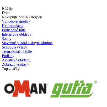
Náš tip
Dom
Nakupujte podľa kategórie
Vchodové striešky
Hydroizolácia
Podlahové fólie
Interiérové obklady
Sauny
Stavebné puzdrá a skryté zárubne
Schody a výlezy
Termoizolačné fólie
Podlahy
Akustické obklady
Zobraziť všetko >
Top značky