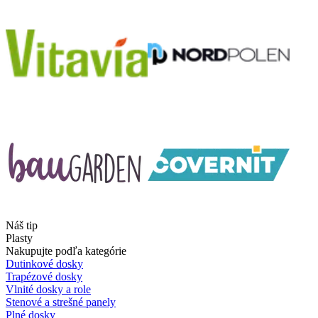
Náš tip
Plasty
Nakupujte podľa kategórie
Dutinkové dosky
Trapézové dosky
Vlnité dosky a role
Stenové a strešné panely
Plné dosky