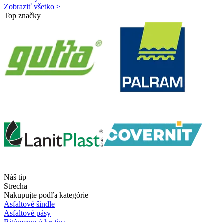
Zobraziť všetko >
Top značky
Náš tip
Strecha
Nakupujte podľa kategórie
Asfaltové šindle
Asfaltové pásy
Bitúmenová krytina