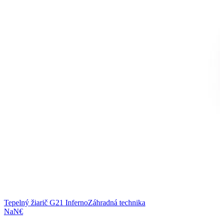
Tepelný žiarič G21 Inferno
Záhradná technika
NaN€