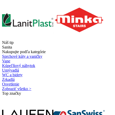
Náš tip
Sanita
Nakupujte podľa kategórie
Sprchové kúty a vaničky
Vane
Kúpeľňový nábytok
Umývadlá
WC a bidety
Zrkadlá
Osvetlenie
Zobraziť všetko >
Top značky