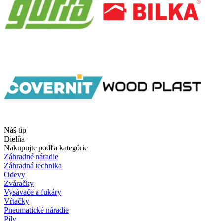
Náš tip
Dielňa
Nakupujte podľa kategórie
Záhradné náradie
Záhradná technika
Odevy
Zváračky
Vysávače a fukáry
Vŕtačky
Pneumatické náradie
Píly