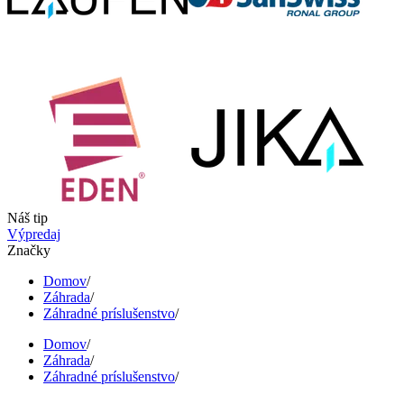
Náš tip
Výpredaj
Značky
Domov
/
Záhrada
/
Záhradné príslušenstvo
/
Domov
/
Záhrada
/
Záhradné príslušenstvo
/