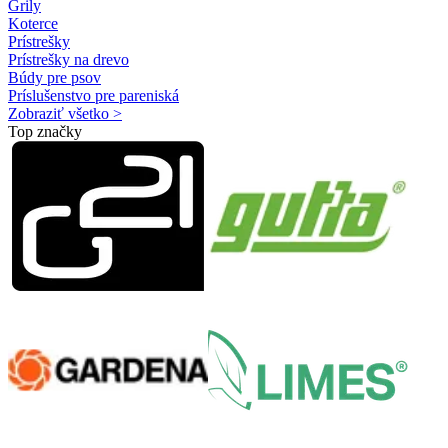
Grily
Koterce
Prístrešky
Prístrešky na drevo
Búdy pre psov
Príslušenstvo pre pareniská
Zobraziť všetko >
Top značky