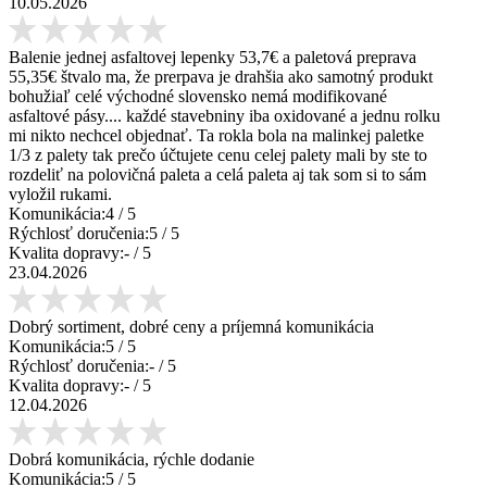
10.05.2026
Balenie jednej asfaltovej lepenky 53,7€ a paletová preprava
55,35€ štvalo ma, že prerpava je drahšia ako samotný produkt
bohužiaľ celé východné slovensko nemá modifikované
asfaltové pásy.... každé stavebniny iba oxidované a jednu rolku
mi nikto nechcel objednať. Ta rokla bola na malinkej paletke
1/3 z palety tak prečo účtujete cenu celej palety mali by ste to
rozdeliť na polovičná paleta a celá paleta aj tak som si to sám
vyložil rukami.
Komunikácia:
4
/ 5
Rýchlosť doručenia:
5
/ 5
Kvalita dopravy:
-
/ 5
23.04.2026
Dobrý sortiment, dobré ceny a príjemná komunikácia
Komunikácia:
5
/ 5
Rýchlosť doručenia:
-
/ 5
Kvalita dopravy:
-
/ 5
12.04.2026
Dobrá komunikácia, rýchle dodanie
Komunikácia:
5
/ 5