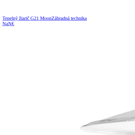
Tepelný žiarič G21 Moon
Záhradná technika
NaN€