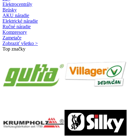
Elektrocentrály
Brúsky
AKU náradie
Elektrické náradie
Ručné náradie
Kompresory
Zametače
Zobraziť všetko >
Top značky