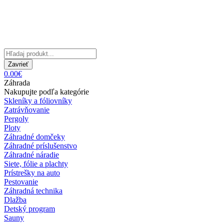
Zavrieť
0.00€
Záhrada
Nakupujte podľa kategórie
Skleníky a fóliovníky
Zatrávňovanie
Pergoly
Ploty
Záhradné domčeky
Záhradné príslušenstvo
Záhradné náradie
Siete, fólie a plachty
Prístrešky na auto
Pestovanie
Záhradná technika
Dlažba
Detský program
Sauny