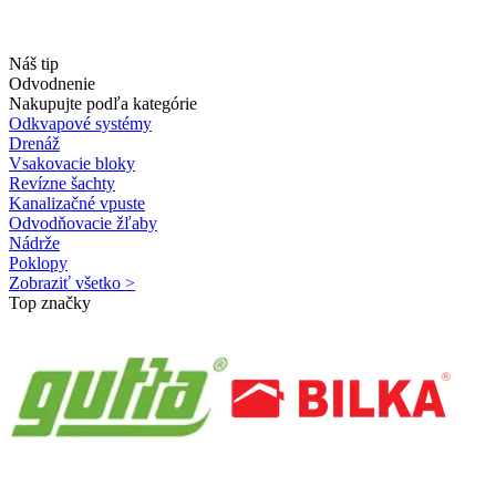
Náš tip
Odvodnenie
Nakupujte podľa kategórie
Odkvapové systémy
Drenáž
Vsakovacie bloky
Revízne šachty
Kanalizačné vpuste
Odvodňovacie žľaby
Nádrže
Poklopy
Zobraziť všetko >
Top značky