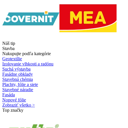
Náš tip
Stavba
Nakupujte podľa kategórie
Geotextílie
Izolovanie vlhkosti a radónu
Suchá výstavba
Fasádne obklady
Stavebná chémia
Plachty, fólie a siete
Stavebné náradie
Fasáda
Nopové fólie
Zobraziť všetko >
Top značky