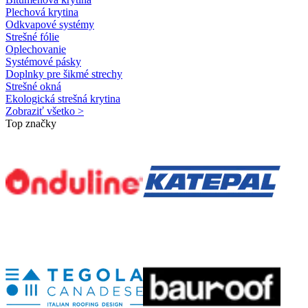
Plechová krytina
Odkvapové systémy
Strešné fólie
Oplechovanie
Systémové pásky
Doplnky pre šikmé strechy
Strešné okná
Ekologická strešná krytina
Zobraziť všetko >
Top značky