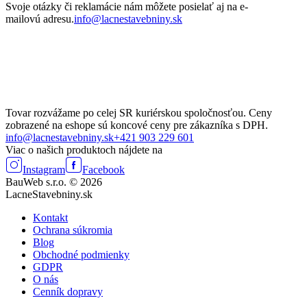
Svoje otázky či reklamácie nám môžete posielať aj na e-
mailovú adresu.
info@lacnestavebniny.sk
Tovar rozvážame po celej SR kuriérskou spoločnosťou. Ceny
zobrazené na eshope sú koncové ceny pre zákazníka s DPH.
info@lacnestavebniny.sk
+421 903 229 601
Viac o našich produktoch nájdete na
Instagram
Facebook
BauWeb s.r.o. © 2026
LacneStavebniny.sk
Kontakt
Ochrana súkromia
Blog
Obchodné podmienky
GDPR
O nás
Cenník dopravy