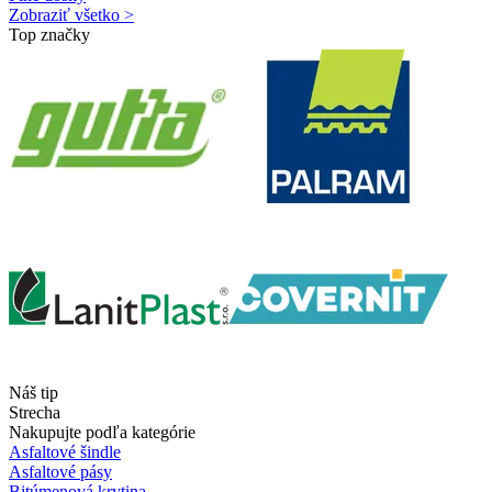
Zobraziť všetko >
Top značky
Náš tip
Strecha
Nakupujte podľa kategórie
Asfaltové šindle
Asfaltové pásy
Bitúmenová krytina