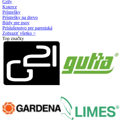
Grily
Koterce
Prístrešky
Prístrešky na drevo
Búdy pre psov
Príslušenstvo pre pareniská
Zobraziť všetko >
Top značky