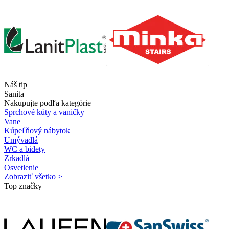
Náš tip
Sanita
Nakupujte podľa kategórie
Sprchové kúty a vaničky
Vane
Kúpeľňový nábytok
Umývadlá
WC a bidety
Zrkadlá
Osvetlenie
Zobraziť všetko >
Top značky