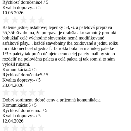
Rýchlosť doručenia:
4
/ 5
Kvalita dopravy:
-
/ 5
10.05.2026
Balenie jednej asfaltovej lepenky 53,7€ a paletová preprava
55,35€ štvalo ma, že prerpava je drahšia ako samotný produkt
bohužiaľ celé východné slovensko nemá modifikované
asfaltové pásy.... každé stavebniny iba oxidované a jednu rolku
mi nikto nechcel objednať. Ta rokla bola na malinkej paletke
1/3 z palety tak prečo účtujete cenu celej palety mali by ste to
rozdeliť na polovičná paleta a celá paleta aj tak som si to sám
vyložil rukami.
Komunikácia:
4
/ 5
Rýchlosť doručenia:
5
/ 5
Kvalita dopravy:
-
/ 5
23.04.2026
Dobrý sortiment, dobré ceny a príjemná komunikácia
Komunikácia:
5
/ 5
Rýchlosť doručenia:
-
/ 5
Kvalita dopravy:
-
/ 5
12.04.2026