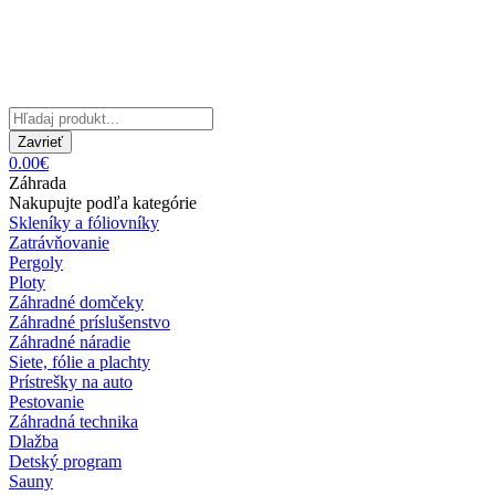
Zavrieť
0.00€
Záhrada
Nakupujte podľa kategórie
Skleníky a fóliovníky
Zatrávňovanie
Pergoly
Ploty
Záhradné domčeky
Záhradné príslušenstvo
Záhradné náradie
Siete, fólie a plachty
Prístrešky na auto
Pestovanie
Záhradná technika
Dlažba
Detský program
Sauny