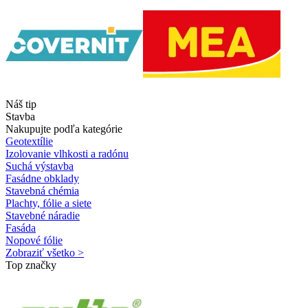
Náš tip
Stavba
Nakupujte podľa kategórie
Geotextílie
Izolovanie vlhkosti a radónu
Suchá výstavba
Fasádne obklady
Stavebná chémia
Plachty, fólie a siete
Stavebné náradie
Fasáda
Nopové fólie
Zobraziť všetko >
Top značky