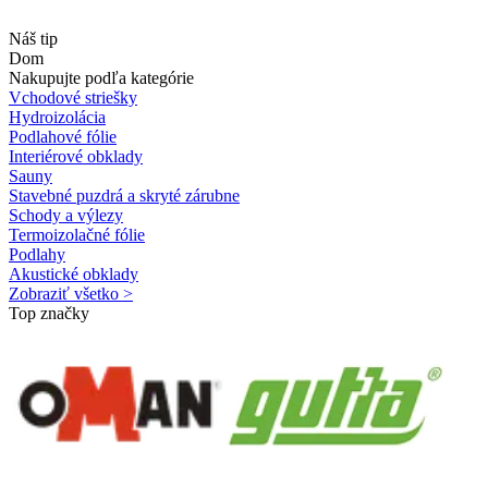
Náš tip
Dom
Nakupujte podľa kategórie
Vchodové striešky
Hydroizolácia
Podlahové fólie
Interiérové obklady
Sauny
Stavebné puzdrá a skryté zárubne
Schody a výlezy
Termoizolačné fólie
Podlahy
Akustické obklady
Zobraziť všetko >
Top značky