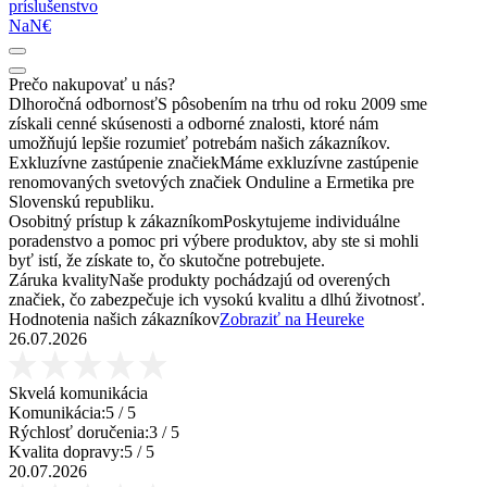
príslušenstvo
NaN€
Prečo nakupovať u nás?
Dlhoročná odbornosť
S pôsobením na trhu od roku 2009 sme
získali cenné skúsenosti a odborné znalosti, ktoré nám
umožňujú lepšie rozumieť potrebám našich zákazníkov.
Exkluzívne zastúpenie značiek
Máme exkluzívne zastúpenie
renomovaných svetových značiek Onduline a Ermetika pre
Slovenskú republiku.
Osobitný prístup k zákazníkom
Poskytujeme individuálne
poradenstvo a pomoc pri výbere produktov, aby ste si mohli
byť istí, že získate to, čo skutočne potrebujete.
Záruka kvality
Naše produkty pochádzajú od overených
značiek, čo zabezpečuje ich vysokú kvalitu a dlhú životnosť.
Hodnotenia našich zákazníkov
Zobraziť na Heureke
26.07.2026
Skvelá komunikácia
Komunikácia:
5
/ 5
Rýchlosť doručenia:
3
/ 5
Kvalita dopravy:
5
/ 5
20.07.2026