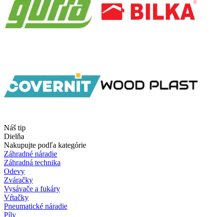
Náš tip
Dielňa
Nakupujte podľa kategórie
Záhradné náradie
Záhradná technika
Odevy
Zváračky
Vysávače a fukáry
Vŕtačky
Pneumatické náradie
Píly