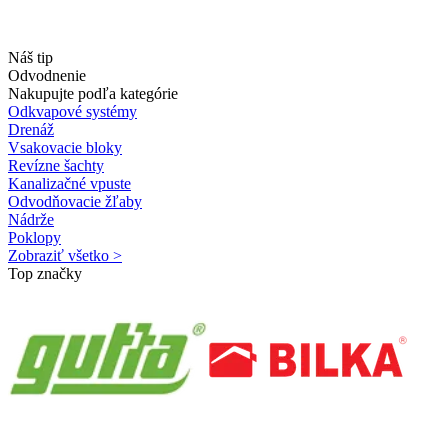
Náš tip
Odvodnenie
Nakupujte podľa kategórie
Odkvapové systémy
Drenáž
Vsakovacie bloky
Revízne šachty
Kanalizačné vpuste
Odvodňovacie žľaby
Nádrže
Poklopy
Zobraziť všetko >
Top značky