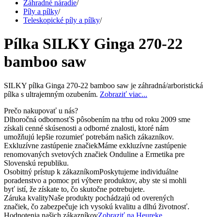
Záhradné náradie
/
Píly a pílky
/
Teleskopické píly a pílky
/
Pílka SILKY Ginga 270-22
bamboo saw
SILKY pílka Ginga 270-22 bamboo saw je záhradná/arboristická
pílka s ultrajemným ozubením.
Zobraziť viac...
Prečo nakupovať u nás?
Dlhoročná odbornosť
S pôsobením na trhu od roku 2009 sme
získali cenné skúsenosti a odborné znalosti, ktoré nám
umožňujú lepšie rozumieť potrebám našich zákazníkov.
Exkluzívne zastúpenie značiek
Máme exkluzívne zastúpenie
renomovaných svetových značiek Onduline a Ermetika pre
Slovenskú republiku.
Osobitný prístup k zákazníkom
Poskytujeme individuálne
poradenstvo a pomoc pri výbere produktov, aby ste si mohli
byť istí, že získate to, čo skutočne potrebujete.
Záruka kvality
Naše produkty pochádzajú od overených
značiek, čo zabezpečuje ich vysokú kvalitu a dlhú životnosť.
Hodnotenia našich zákazníkov
Zobraziť na Heureke