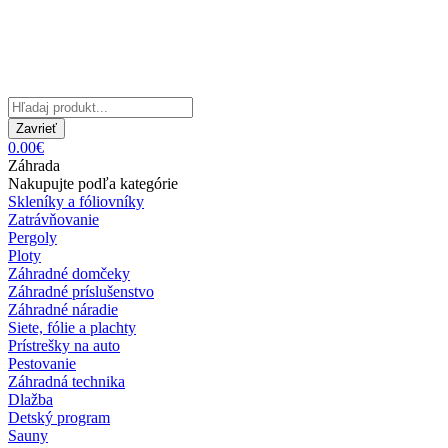
Zavrieť
0.00€
Záhrada
Nakupujte podľa kategórie
Skleníky a fóliovníky
Zatrávňovanie
Pergoly
Ploty
Záhradné domčeky
Záhradné príslušenstvo
Záhradné náradie
Siete, fólie a plachty
Prístrešky na auto
Pestovanie
Záhradná technika
Dlažba
Detský program
Sauny