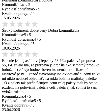
Perfektná komunikácia a ochota
Komunikácia:
-
/ 5
Rýchlosť doručenia:
-
/ 5
Kvalita dopravy:
-
/ 5
15.05.2026
Široký sortiment, dobré ceny Dobrá komunikácia
Komunikácia:
5
/ 5
Rýchlosť doručenia:
4
/ 5
Kvalita dopravy:
-
/ 5
10.05.2026
Balenie jednej asfaltovej lepenky 53,7€ a paletová preprava
55,35€ štvalo ma, že prerpava je drahšia ako samotný produkt
bohužiaľ celé východné slovensko nemá modifikované
asfaltové pásy.... každé stavebniny iba oxidované a jednu rolku
mi nikto nechcel objednať. Ta rokla bola na malinkej paletke
1/3 z palety tak prečo účtujete cenu celej palety mali by ste to
rozdeliť na polovičná paleta a celá paleta aj tak som si to sám
vyložil rukami.
Komunikácia:
4
/ 5
Rýchlosť doručenia:
5
/ 5
Kvalita dopravy:
-
/ 5
23.04.2026