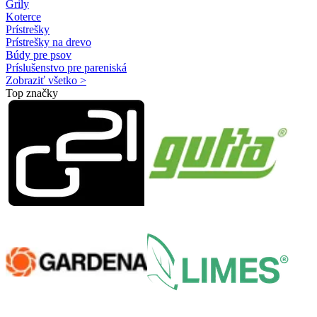
Grily
Koterce
Prístrešky
Prístrešky na drevo
Búdy pre psov
Príslušenstvo pre pareniská
Zobraziť všetko >
Top značky