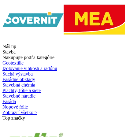
Náš tip
Stavba
Nakupujte podľa kategórie
Geotextílie
Izolovanie vlhkosti a radónu
Suchá výstavba
Fasádne obklady
Stavebná chémia
Plachty, fólie a siete
Stavebné náradie
Fasáda
Nopové fólie
Zobraziť všetko >
Top značky