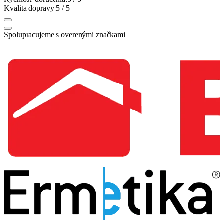
Kvalita dopravy:
5
/ 5
Spolupracujeme s overenými značkami