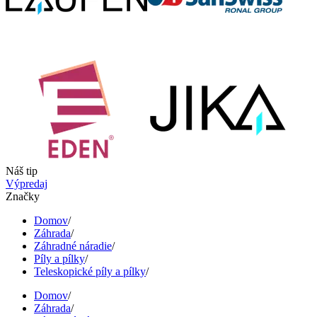
Náš tip
Výpredaj
Značky
Domov
/
Záhrada
/
Záhradné náradie
/
Píly a pílky
/
Teleskopické píly a pílky
/
Domov
/
Záhrada
/