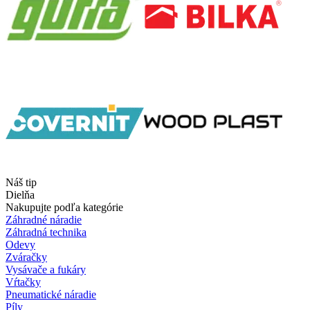
Náš tip
Dielňa
Nakupujte podľa kategórie
Záhradné náradie
Záhradná technika
Odevy
Zváračky
Vysávače a fukáry
Vŕtačky
Pneumatické náradie
Píly