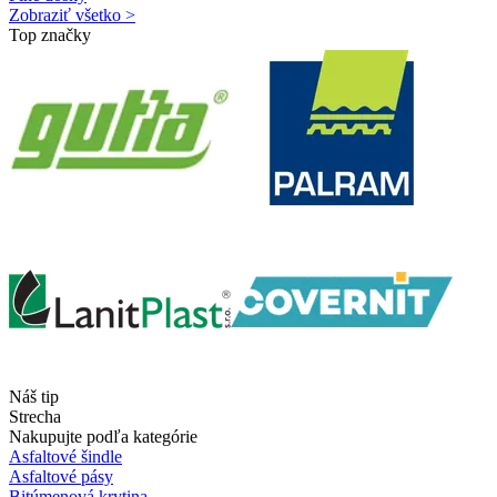
Zobraziť všetko >
Top značky
Náš tip
Strecha
Nakupujte podľa kategórie
Asfaltové šindle
Asfaltové pásy
Bitúmenová krytina