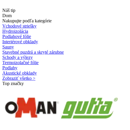
Náš tip
Dom
Nakupujte podľa kategórie
Vchodové striešky
Hydroizolácia
Podlahové fólie
Interiérové obklady
Sauny
Stavebné puzdrá a skryté zárubne
Schody a výlezy
Termoizolačné fólie
Podlahy
Akustické obklady
Zobraziť všetko >
Top značky