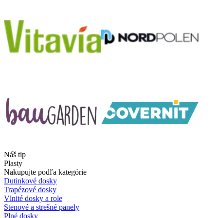
Náš tip
Plasty
Nakupujte podľa kategórie
Dutinkové dosky
Trapézové dosky
Vlnité dosky a role
Stenové a strešné panely
Plné dosky