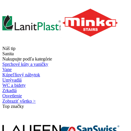
Náš tip
Sanita
Nakupujte podľa kategórie
Sprchové kúty a vaničky
Vane
Kúpeľňový nábytok
Umývadlá
WC a bidety
Zrkadlá
Osvetlenie
Zobraziť všetko >
Top značky