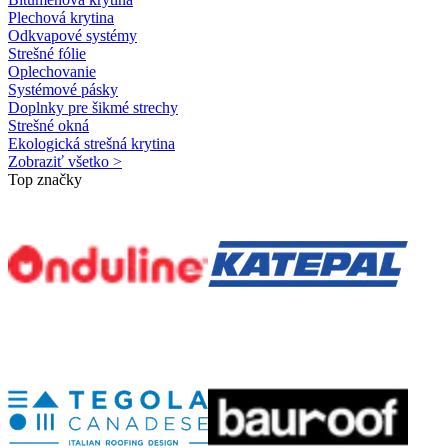
Plechová krytina
Odkvapové systémy
Strešné fólie
Oplechovanie
Systémové pásky
Doplnky pre šikmé strechy
Strešné okná
Ekologická strešná krytina
Zobraziť všetko >
Top značky