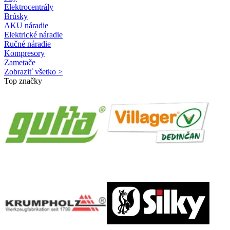
Elektrocentrály
Brúsky
AKU náradie
Elektrické náradie
Ručné náradie
Kompresory
Zametače
Zobraziť všetko >
Top značky