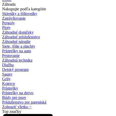
Záhrada
Nakupujte podľa kategórie
Skleníky a fóliovníky
Zatrávňovanie
Pergoly
Ploty
Záhradné domčeky
Záhradné príslušenstvo
Záhradné náradie
Siete, fólie a plachty
Prístrešky na auto
Pestovanie
Záhradná technika
Dlažba
Detský program
Sauny
Grily
Koterce
Prístrešky
Prístrešky na drevo
Búdy pre psov
Príslušenstvo pre pareniská
Zobraziť všetko >
Top značky