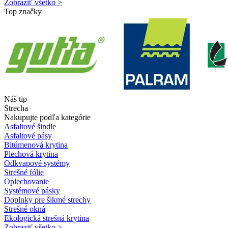
Zobraziť všetko >
Top značky
Náš tip
Strecha
Nakupujte podľa kategórie
Asfaltové šindle
Asfaltové pásy
Bitúmenová krytina
Plechová krytina
Odkvapové systémy
Strešné fólie
Oplechovanie
Systémové pásky
Doplnky pre šikmé strechy
Strešné okná
Ekologická strešná krytina
Zobraziť všetko >