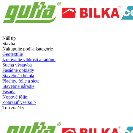
Náš tip
Stavba
Nakupujte podľa kategórie
Geotextílie
Izolovanie vlhkosti a radónu
Suchá výstavba
Fasádne obklady
Stavebná chémia
Plachty, fólie a siete
Stavebné náradie
Fasáda
Nopové fólie
Zobraziť všetko >
Top značky