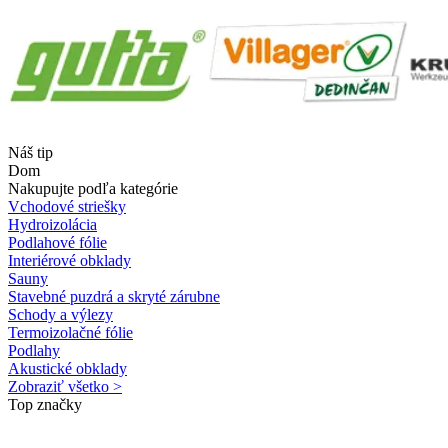
Náš tip
Dom
Nakupujte podľa kategórie
Vchodové striešky
Hydroizolácia
Podlahové fólie
Interiérové obklady
Sauny
Stavebné puzdrá a skryté zárubne
Schody a výlezy
Termoizolačné fólie
Podlahy
Akustické obklady
Zobraziť všetko >
Top značky