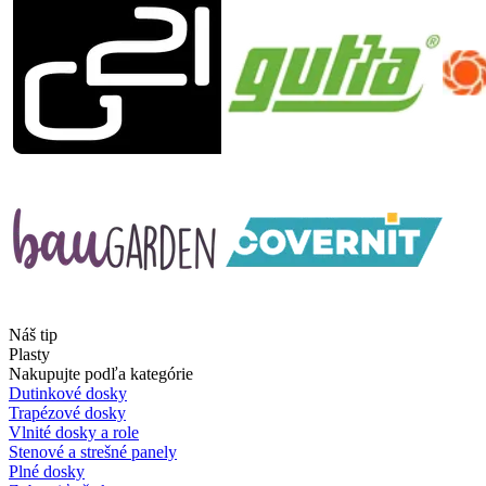
Náš tip
Plasty
Nakupujte podľa kategórie
Dutinkové dosky
Trapézové dosky
Vlnité dosky a role
Stenové a strešné panely
Plné dosky