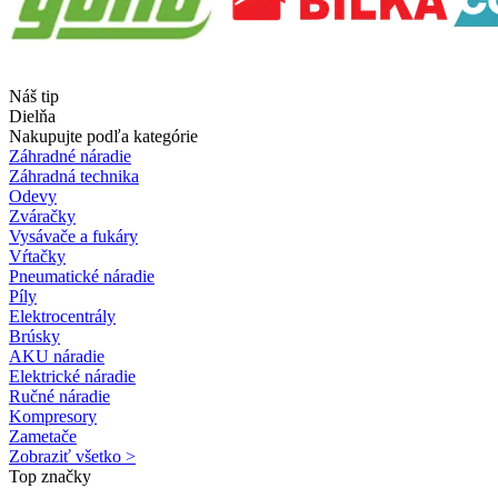
Náš tip
Dielňa
Nakupujte podľa kategórie
Záhradné náradie
Záhradná technika
Odevy
Zváračky
Vysávače a fukáry
Vŕtačky
Pneumatické náradie
Píly
Elektrocentrály
Brúsky
AKU náradie
Elektrické náradie
Ručné náradie
Kompresory
Zametače
Zobraziť všetko >
Top značky