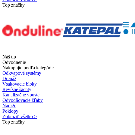
Top značky
Náš tip
Odvodnenie
Nakupujte podľa kategórie
Odkvapové systémy
Drenáž
Vsakovacie bloky
Revízne šachty
Kanalizačné vpuste
Odvodňovacie žľaby
Nádrže
Poklopy
Zobraziť všetko >
Top značky