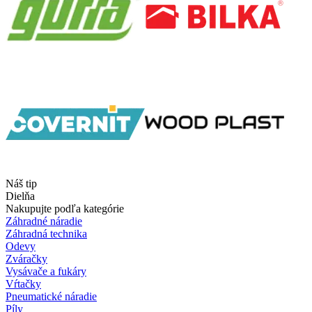
Náš tip
Dielňa
Nakupujte podľa kategórie
Záhradné náradie
Záhradná technika
Odevy
Zváračky
Vysávače a fukáry
Vŕtačky
Pneumatické náradie
Píly