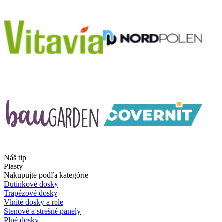
Náš tip
Plasty
Nakupujte podľa kategórie
Dutinkové dosky
Trapézové dosky
Vlnité dosky a role
Stenové a strešné panely
Plné dosky