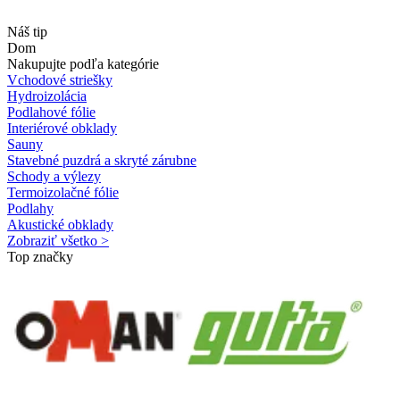
Náš tip
Dom
Nakupujte podľa kategórie
Vchodové striešky
Hydroizolácia
Podlahové fólie
Interiérové obklady
Sauny
Stavebné puzdrá a skryté zárubne
Schody a výlezy
Termoizolačné fólie
Podlahy
Akustické obklady
Zobraziť všetko >
Top značky