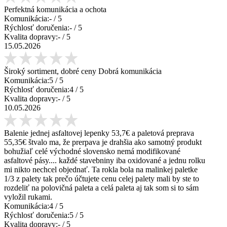
Perfektná komunikácia a ochota
Komunikácia:
-
/ 5
Rýchlosť doručenia:
-
/ 5
Kvalita dopravy:
-
/ 5
15.05.2026
Široký sortiment, dobré ceny Dobrá komunikácia
Komunikácia:
5
/ 5
Rýchlosť doručenia:
4
/ 5
Kvalita dopravy:
-
/ 5
10.05.2026
Balenie jednej asfaltovej lepenky 53,7€ a paletová preprava
55,35€ štvalo ma, že prerpava je drahšia ako samotný produkt
bohužiaľ celé východné slovensko nemá modifikované
asfaltové pásy.... každé stavebniny iba oxidované a jednu rolku
mi nikto nechcel objednať. Ta rokla bola na malinkej paletke
1/3 z palety tak prečo účtujete cenu celej palety mali by ste to
rozdeliť na polovičná paleta a celá paleta aj tak som si to sám
vyložil rukami.
Komunikácia:
4
/ 5
Rýchlosť doručenia:
5
/ 5
Kvalita dopravy:
-
/ 5