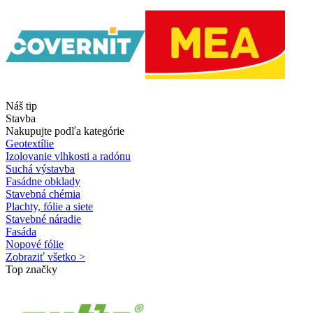
Náš tip
Stavba
Nakupujte podľa kategórie
Geotextílie
Izolovanie vlhkosti a radónu
Suchá výstavba
Fasádne obklady
Stavebná chémia
Plachty, fólie a siete
Stavebné náradie
Fasáda
Nopové fólie
Zobraziť všetko >
Top značky