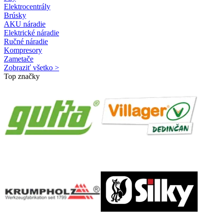
Elektrocentrály
Brúsky
AKU náradie
Elektrické náradie
Ručné náradie
Kompresory
Zametače
Zobraziť všetko >
Top značky