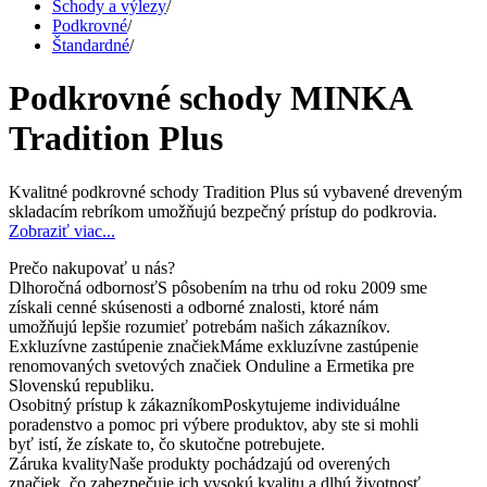
Schody a výlezy
/
Podkrovné
/
Štandardné
/
Podkrovné schody MINKA
Tradition Plus
Kvalitné podkrovné schody Tradition Plus sú vybavené dreveným
skladacím rebríkom umožňujú bezpečný prístup do podkrovia.
Zobraziť viac...
Prečo nakupovať u nás?
Dlhoročná odbornosť
S pôsobením na trhu od roku 2009 sme
získali cenné skúsenosti a odborné znalosti, ktoré nám
umožňujú lepšie rozumieť potrebám našich zákazníkov.
Exkluzívne zastúpenie značiek
Máme exkluzívne zastúpenie
renomovaných svetových značiek Onduline a Ermetika pre
Slovenskú republiku.
Osobitný prístup k zákazníkom
Poskytujeme individuálne
poradenstvo a pomoc pri výbere produktov, aby ste si mohli
byť istí, že získate to, čo skutočne potrebujete.
Záruka kvality
Naše produkty pochádzajú od overených
značiek, čo zabezpečuje ich vysokú kvalitu a dlhú životnosť.