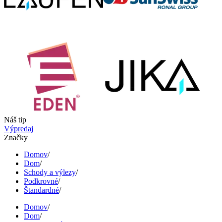
Náš tip
Výpredaj
Značky
Domov
/
Dom
/
Schody a výlezy
/
Podkrovné
/
Štandardné
/
Domov
/
Dom
/