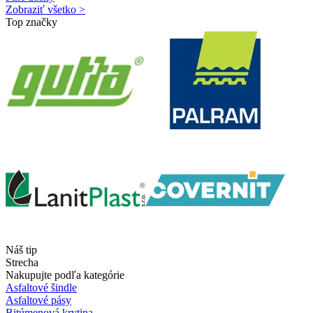
Zobraziť všetko >
Top značky
Náš tip
Strecha
Nakupujte podľa kategórie
Asfaltové šindle
Asfaltové pásy
Bitúmenová krytina