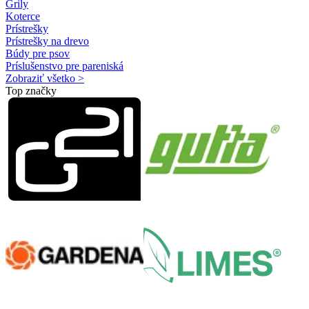
Grily
Koterce
Prístrešky
Prístrešky na drevo
Búdy pre psov
Príslušenstvo pre pareniská
Zobraziť všetko >
Top značky