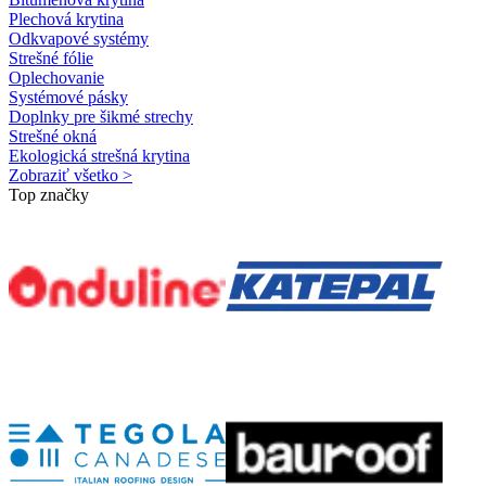
Plechová krytina
Odkvapové systémy
Strešné fólie
Oplechovanie
Systémové pásky
Doplnky pre šikmé strechy
Strešné okná
Ekologická strešná krytina
Zobraziť všetko >
Top značky