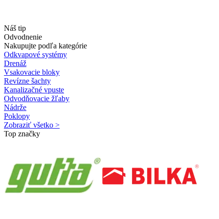
Náš tip
Odvodnenie
Nakupujte podľa kategórie
Odkvapové systémy
Drenáž
Vsakovacie bloky
Revízne šachty
Kanalizačné vpuste
Odvodňovacie žľaby
Nádrže
Poklopy
Zobraziť všetko >
Top značky