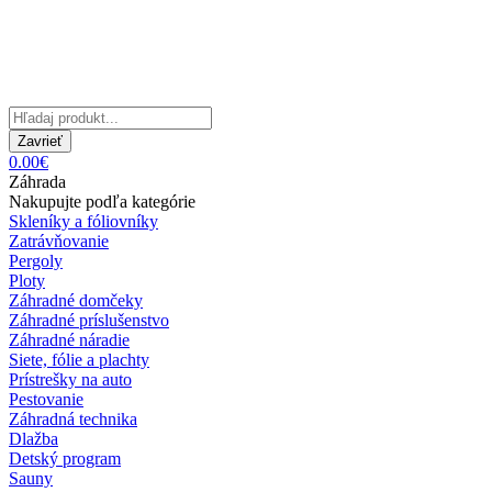
Zavrieť
0.00€
Záhrada
Nakupujte podľa kategórie
Skleníky a fóliovníky
Zatrávňovanie
Pergoly
Ploty
Záhradné domčeky
Záhradné príslušenstvo
Záhradné náradie
Siete, fólie a plachty
Prístrešky na auto
Pestovanie
Záhradná technika
Dlažba
Detský program
Sauny