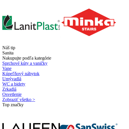
Náš tip
Sanita
Nakupujte podľa kategórie
Sprchové kúty a vaničky
Vane
Kúpeľňový nábytok
Umývadlá
WC a bidety
Zrkadlá
Osvetlenie
Zobraziť všetko >
Top značky