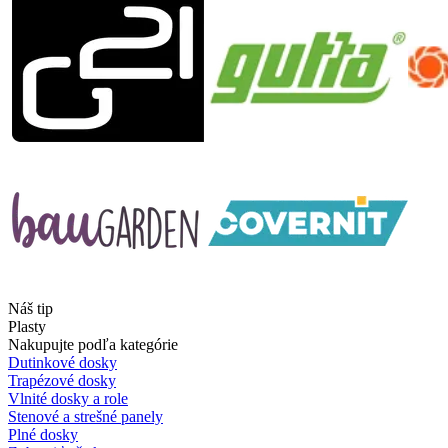
Náš tip
Plasty
Nakupujte podľa kategórie
Dutinkové dosky
Trapézové dosky
Vlnité dosky a role
Stenové a strešné panely
Plné dosky