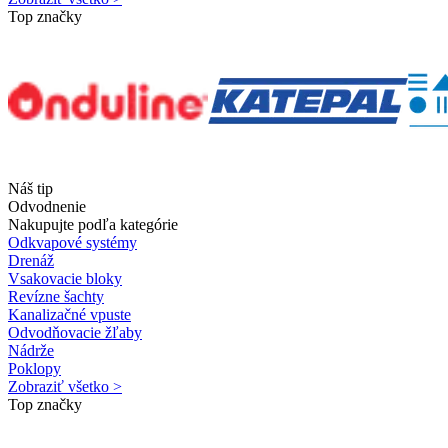
Top značky
Náš tip
Odvodnenie
Nakupujte podľa kategórie
Odkvapové systémy
Drenáž
Vsakovacie bloky
Revízne šachty
Kanalizačné vpuste
Odvodňovacie žľaby
Nádrže
Poklopy
Zobraziť všetko >
Top značky