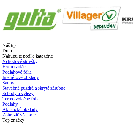
Náš tip
Dom
Nakupujte podľa kategórie
Vchodové striešky
Hydroizolácia
Podlahové fólie
Interiérové obklady
Sauny
Stavebné puzdrá a skryté zárubne
Schody a výlezy
Termoizolačné fólie
Podlahy
Akustické obklady
Zobraziť všetko >
Top značky