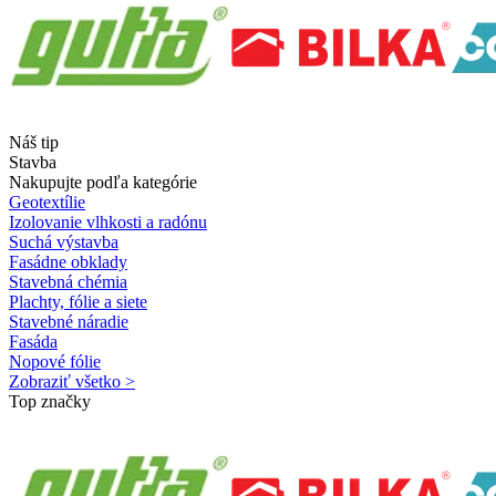
Náš tip
Stavba
Nakupujte podľa kategórie
Geotextílie
Izolovanie vlhkosti a radónu
Suchá výstavba
Fasádne obklady
Stavebná chémia
Plachty, fólie a siete
Stavebné náradie
Fasáda
Nopové fólie
Zobraziť všetko >
Top značky