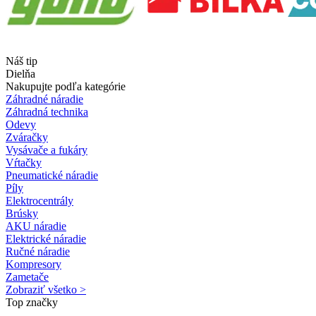
Náš tip
Dielňa
Nakupujte podľa kategórie
Záhradné náradie
Záhradná technika
Odevy
Zváračky
Vysávače a fukáry
Vŕtačky
Pneumatické náradie
Píly
Elektrocentrály
Brúsky
AKU náradie
Elektrické náradie
Ručné náradie
Kompresory
Zametače
Zobraziť všetko >
Top značky