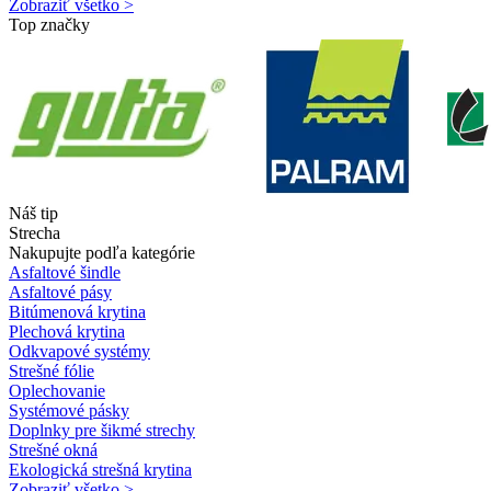
Zobraziť všetko >
Top značky
Náš tip
Strecha
Nakupujte podľa kategórie
Asfaltové šindle
Asfaltové pásy
Bitúmenová krytina
Plechová krytina
Odkvapové systémy
Strešné fólie
Oplechovanie
Systémové pásky
Doplnky pre šikmé strechy
Strešné okná
Ekologická strešná krytina
Zobraziť všetko >