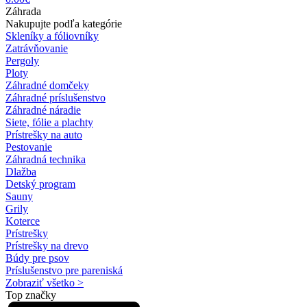
Záhrada
Nakupujte podľa kategórie
Skleníky a fóliovníky
Zatrávňovanie
Pergoly
Ploty
Záhradné domčeky
Záhradné príslušenstvo
Záhradné náradie
Siete, fólie a plachty
Prístrešky na auto
Pestovanie
Záhradná technika
Dlažba
Detský program
Sauny
Grily
Koterce
Prístrešky
Prístrešky na drevo
Búdy pre psov
Príslušenstvo pre pareniská
Zobraziť všetko >
Top značky