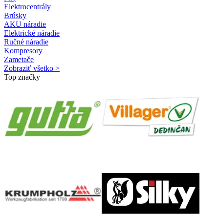
Elektrocentrály
Brúsky
AKU náradie
Elektrické náradie
Ručné náradie
Kompresory
Zametače
Zobraziť všetko >
Top značky