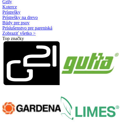
Grily
Koterce
Prístrešky
Prístrešky na drevo
Búdy pre psov
Príslušenstvo pre pareniská
Zobraziť všetko >
Top značky