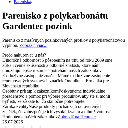
Pareniská
/
Parenisko z polykarbonátu
Gardentec pozink
Parenisko z masívnych pozinkovaných profilov s polykarbonátovou
výplňou.
Zobraziť viac...
Prečo nakupovať u nás?
Dlhoročná odbornosť
S pôsobením na trhu od roku 2009 sme
získali cenné skúsenosti a odborné znalosti, ktoré nám
umožňujú lepšie rozumieť potrebám našich zákazníkov.
Exkluzívne zastúpenie značiek
Máme exkluzívne zastúpenie
renomovaných svetových značiek Onduline a Ermetika pre
Slovenskú republiku.
Osobitný prístup k zákazníkom
Poskytujeme individuálne
poradenstvo a pomoc pri výbere produktov, aby ste si mohli
byť istí, že získate to, čo skutočne potrebujete.
Záruka kvality
Naše produkty pochádzajú od overených
značiek, čo zabezpečuje ich vysokú kvalitu a dlhú životnosť.
Hodnotenia našich zákazníkov
Zobraziť na Heureke
26.07.2026