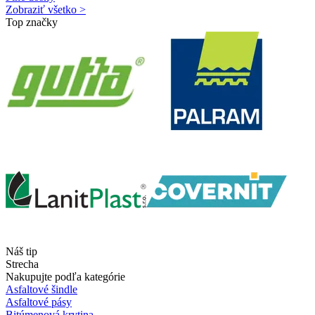
Zobraziť všetko >
Top značky
Náš tip
Strecha
Nakupujte podľa kategórie
Asfaltové šindle
Asfaltové pásy
Bitúmenová krytina