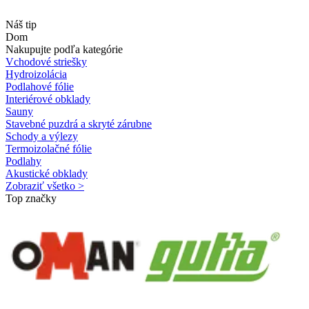
Náš tip
Dom
Nakupujte podľa kategórie
Vchodové striešky
Hydroizolácia
Podlahové fólie
Interiérové obklady
Sauny
Stavebné puzdrá a skryté zárubne
Schody a výlezy
Termoizolačné fólie
Podlahy
Akustické obklady
Zobraziť všetko >
Top značky