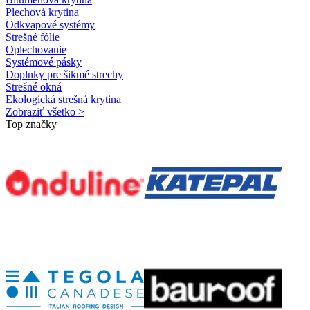
Plechová krytina
Odkvapové systémy
Strešné fólie
Oplechovanie
Systémové pásky
Doplnky pre šikmé strechy
Strešné okná
Ekologická strešná krytina
Zobraziť všetko >
Top značky