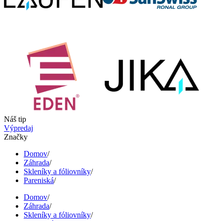
Náš tip
Výpredaj
Značky
Domov
/
Záhrada
/
Skleníky a fóliovníky
/
Pareniská
/
Domov
/
Záhrada
/
Skleníky a fóliovníky
/