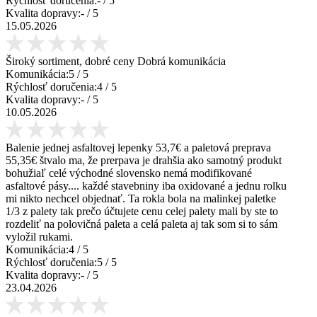
Rýchlosť doručenia:
-
/ 5
Kvalita dopravy:
-
/ 5
15.05.2026
Široký sortiment, dobré ceny Dobrá komunikácia
Komunikácia:
5
/ 5
Rýchlosť doručenia:
4
/ 5
Kvalita dopravy:
-
/ 5
10.05.2026
Balenie jednej asfaltovej lepenky 53,7€ a paletová preprava
55,35€ štvalo ma, že prerpava je drahšia ako samotný produkt
bohužiaľ celé východné slovensko nemá modifikované
asfaltové pásy.... každé stavebniny iba oxidované a jednu rolku
mi nikto nechcel objednať. Ta rokla bola na malinkej paletke
1/3 z palety tak prečo účtujete cenu celej palety mali by ste to
rozdeliť na polovičná paleta a celá paleta aj tak som si to sám
vyložil rukami.
Komunikácia:
4
/ 5
Rýchlosť doručenia:
5
/ 5
Kvalita dopravy:
-
/ 5
23.04.2026