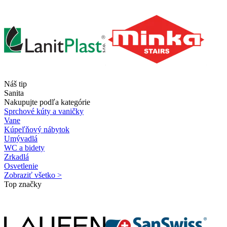
Náš tip
Sanita
Nakupujte podľa kategórie
Sprchové kúty a vaničky
Vane
Kúpeľňový nábytok
Umývadlá
WC a bidety
Zrkadlá
Osvetlenie
Zobraziť všetko >
Top značky