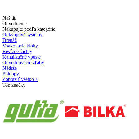
Náš tip
Odvodnenie
Nakupujte podľa kategórie
Odkvapové systémy
Drenáž
Vsakovacie bloky
Revízne šachty
Kanalizačné vpuste
Odvodňovacie žľaby
Nádrže
Poklopy
Zobraziť všetko >
Top značky