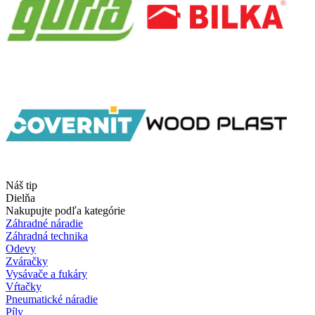
Náš tip
Dielňa
Nakupujte podľa kategórie
Záhradné náradie
Záhradná technika
Odevy
Zváračky
Vysávače a fukáry
Vŕtačky
Pneumatické náradie
Píly