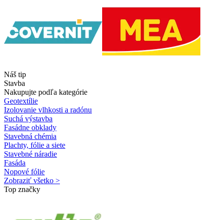
Náš tip
Stavba
Nakupujte podľa kategórie
Geotextílie
Izolovanie vlhkosti a radónu
Suchá výstavba
Fasádne obklady
Stavebná chémia
Plachty, fólie a siete
Stavebné náradie
Fasáda
Nopové fólie
Zobraziť všetko >
Top značky