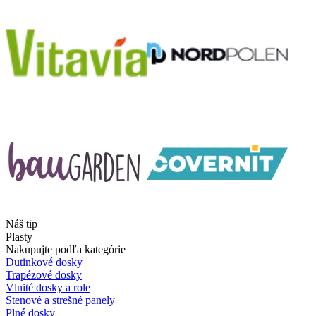
Náš tip
Plasty
Nakupujte podľa kategórie
Dutinkové dosky
Trapézové dosky
Vlnité dosky a role
Stenové a strešné panely
Plné dosky