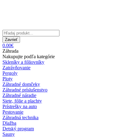
Zavrieť
0.00€
Záhrada
Nakupujte podľa kategórie
Skleníky a fóliovníky
Zatrávňovanie
Pergoly
Ploty
Záhradné domčeky
Záhradné príslušenstvo
Záhradné náradie
Siete, fólie a plachty
Prístrešky na auto
Pestovanie
Záhradná technika
Dlažba
Detský program
Sauny