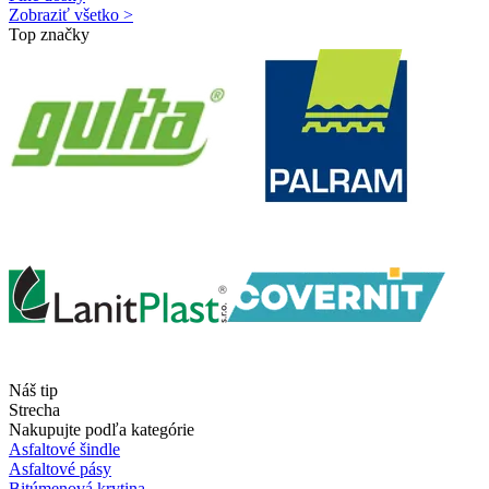
Zobraziť všetko >
Top značky
Náš tip
Strecha
Nakupujte podľa kategórie
Asfaltové šindle
Asfaltové pásy
Bitúmenová krytina