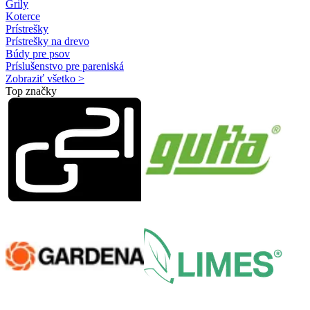
Grily
Koterce
Prístrešky
Prístrešky na drevo
Búdy pre psov
Príslušenstvo pre pareniská
Zobraziť všetko >
Top značky