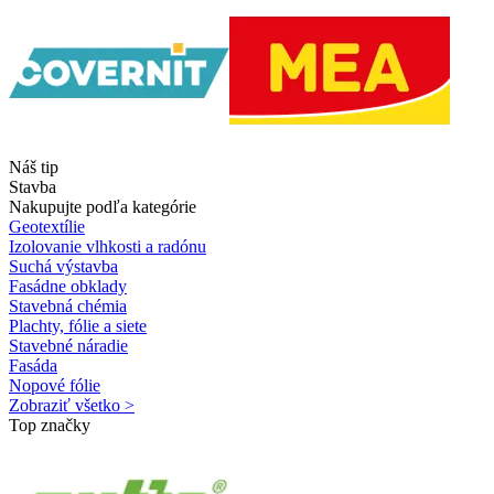
Náš tip
Stavba
Nakupujte podľa kategórie
Geotextílie
Izolovanie vlhkosti a radónu
Suchá výstavba
Fasádne obklady
Stavebná chémia
Plachty, fólie a siete
Stavebné náradie
Fasáda
Nopové fólie
Zobraziť všetko >
Top značky