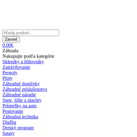
Zavrieť
0.00€
Záhrada
Nakupujte podľa kategórie
Skleníky a fóliovníky
Zatrávňovanie
Pergoly
Ploty
Záhradné domčeky
Záhradné príslušenstvo
Záhradné náradie
Siete, fólie a plachty
Prístrešky na auto
Pestovanie
Záhradná technika
Dlažba
Detský program
Sauny