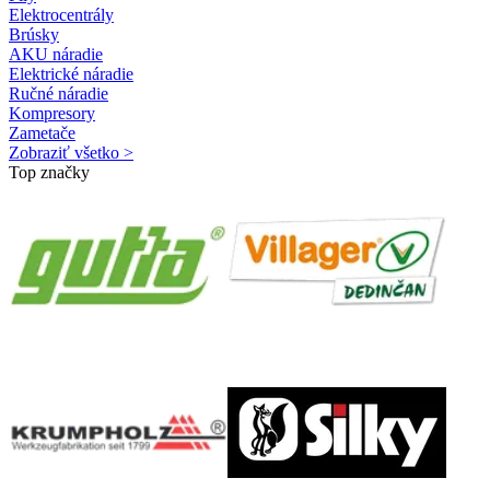
Elektrocentrály
Brúsky
AKU náradie
Elektrické náradie
Ručné náradie
Kompresory
Zametače
Zobraziť všetko >
Top značky