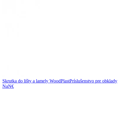
Skrutka do lišty a lamely WoodPlast
Príslušenstvo pre obklady
NaN€