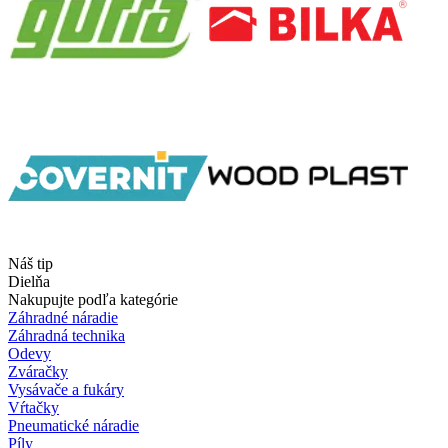
Náš tip
Dielňa
Nakupujte podľa kategórie
Záhradné náradie
Záhradná technika
Odevy
Zváračky
Vysávače a fukáry
Vŕtačky
Pneumatické náradie
Píly