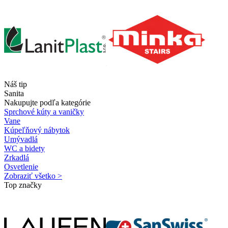
Náš tip
Sanita
Nakupujte podľa kategórie
Sprchové kúty a vaničky
Vane
Kúpeľňový nábytok
Umývadlá
WC a bidety
Zrkadlá
Osvetlenie
Zobraziť všetko >
Top značky