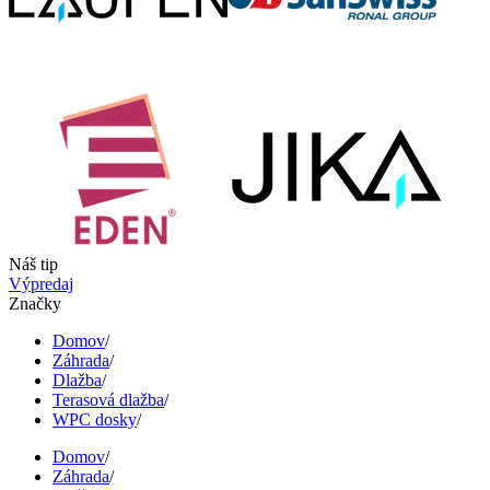
Náš tip
Výpredaj
Značky
Domov
/
Záhrada
/
Dlažba
/
Terasová dlažba
/
WPC dosky
/
Domov
/
Záhrada
/