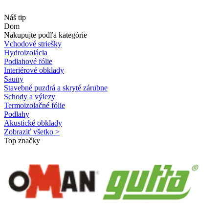
Náš tip
Dom
Nakupujte podľa kategórie
Vchodové striešky
Hydroizolácia
Podlahové fólie
Interiérové obklady
Sauny
Stavebné puzdrá a skryté zárubne
Schody a výlezy
Termoizolačné fólie
Podlahy
Akustické obklady
Zobraziť všetko >
Top značky