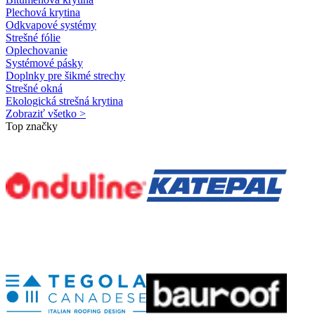
Plechová krytina
Odkvapové systémy
Strešné fólie
Oplechovanie
Systémové pásky
Doplnky pre šikmé strechy
Strešné okná
Ekologická strešná krytina
Zobraziť všetko >
Top značky