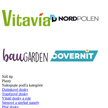
Náš tip
Plasty
Nakupujte podľa kategórie
Dutinkové dosky
Trapézové dosky
Vlnité dosky a role
Stenové a strešné panely
Plné dosky