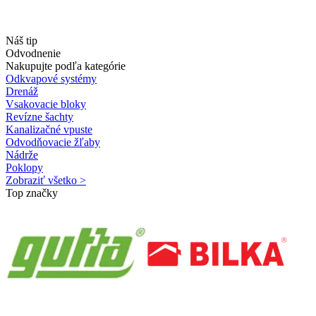
Náš tip
Odvodnenie
Nakupujte podľa kategórie
Odkvapové systémy
Drenáž
Vsakovacie bloky
Revízne šachty
Kanalizačné vpuste
Odvodňovacie žľaby
Nádrže
Poklopy
Zobraziť všetko >
Top značky