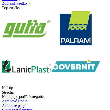
Zobraziť všetko >
Top značky
Náš tip
Strecha
Nakupujte podľa kategórie
Asfaltové šindle
Asfaltové pásy
Bitúmenová krytina