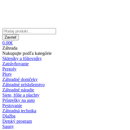
Zavrieť
0.00€
Záhrada
Nakupujte podľa kategórie
Skleníky a fóliovníky
Zatrávňovanie
Pergoly
Ploty
Záhradné domčeky
Záhradné príslušenstvo
Záhradné náradie
Siete, fólie a plachty
Prístrešky na auto
Pestovanie
Záhradná technika
Dlažba
Detský program
Sauny