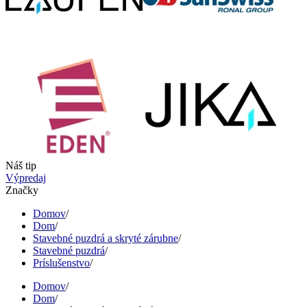
Náš tip
Výpredaj
Značky
Domov
/
Dom
/
Stavebné puzdrá a skryté zárubne
/
Stavebné puzdrá
/
Príslušenstvo
/
Domov
/
Dom
/