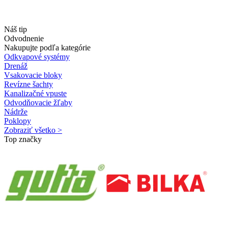
Náš tip
Odvodnenie
Nakupujte podľa kategórie
Odkvapové systémy
Drenáž
Vsakovacie bloky
Revízne šachty
Kanalizačné vpuste
Odvodňovacie žľaby
Nádrže
Poklopy
Zobraziť všetko >
Top značky