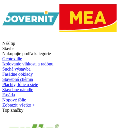
Náš tip
Stavba
Nakupujte podľa kategórie
Geotextílie
Izolovanie vlhkosti a radónu
Suchá výstavba
Fasádne obklady
Stavebná chémia
Plachty, fólie a siete
Stavebné náradie
Fasáda
Nopové fólie
Zobraziť všetko >
Top značky