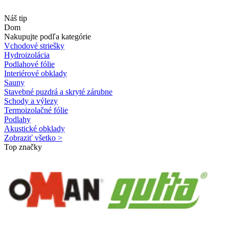
Náš tip
Dom
Nakupujte podľa kategórie
Vchodové striešky
Hydroizolácia
Podlahové fólie
Interiérové obklady
Sauny
Stavebné puzdrá a skryté zárubne
Schody a výlezy
Termoizolačné fólie
Podlahy
Akustické obklady
Zobraziť všetko >
Top značky