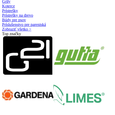
Grily
Koterce
Prístrešky
Prístrešky na drevo
Búdy pre psov
Príslušenstvo pre pareniská
Zobraziť všetko >
Top značky