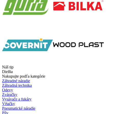
Náš tip
Dielňa
Nakupujte podľa kategórie
Záhradné náradie
Záhradná technika
Odevy
Zváračky
Vysávače a fukáry
Vŕtačky
Pneumatické náradie
Píly