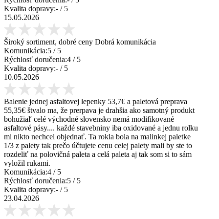
Kvalita dopravy:
-
/ 5
15.05.2026
Široký sortiment, dobré ceny Dobrá komunikácia
Komunikácia:
5
/ 5
Rýchlosť doručenia:
4
/ 5
Kvalita dopravy:
-
/ 5
10.05.2026
Balenie jednej asfaltovej lepenky 53,7€ a paletová preprava
55,35€ štvalo ma, že prerpava je drahšia ako samotný produkt
bohužiaľ celé východné slovensko nemá modifikované
asfaltové pásy.... každé stavebniny iba oxidované a jednu rolku
mi nikto nechcel objednať. Ta rokla bola na malinkej paletke
1/3 z palety tak prečo účtujete cenu celej palety mali by ste to
rozdeliť na polovičná paleta a celá paleta aj tak som si to sám
vyložil rukami.
Komunikácia:
4
/ 5
Rýchlosť doručenia:
5
/ 5
Kvalita dopravy:
-
/ 5
23.04.2026