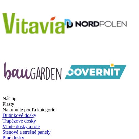
Náš tip
Plasty
Nakupujte podľa kategórie
Dutinkové dosky
Trapézové dosky
Vlnité dosky a role
Stenové a strešné panely
Plné dosky