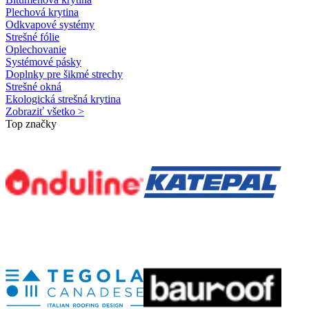
Plechová krytina
Odkvapové systémy
Strešné fólie
Oplechovanie
Systémové pásky
Doplnky pre šikmé strechy
Strešné okná
Ekologická strešná krytina
Zobraziť všetko >
Top značky