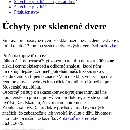
Stavebné puzdrá a skryté zárubne
/
Stavebné puzdrá
/
Príslušenstvo
/
Úchyty pre sklenené dvere
Súprava pre posuvné dvere zo skla môže niesť sklenené dvere s
hrúbkou do 12 mm na systéme dverových dverí.
Zobraziť viac...
Prečo nakupovať u nás?
Dlhoročná odbornosť
S pôsobením na trhu od roku 2009 sme
získali cenné skúsenosti a odborné znalosti, ktoré nám
umožňujú lepšie rozumieť potrebám našich zákazníkov.
Exkluzívne zastúpenie značiek
Máme exkluzívne zastúpenie
renomovaných svetových značiek Onduline a Ermetika pre
Slovenskú republiku.
Osobitný prístup k zákazníkom
Poskytujeme individuálne
poradenstvo a pomoc pri výbere produktov, aby ste si mohli
byť istí, že získate to, čo skutočne potrebujete.
Záruka kvality
Naše produkty pochádzajú od overených
značiek, čo zabezpečuje ich vysokú kvalitu a dlhú životnosť.
Hodnotenia našich zákazníkov
Zobraziť na Heureke
26.07.2026