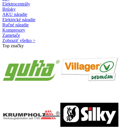
Elektrocentrály
Brúsky
AKU náradie
Elektrické náradie
Ručné náradie
Kompresory
Zametače
Zobraziť všetko >
Top značky