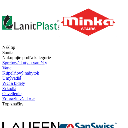
Náš tip
Sanita
Nakupujte podľa kategórie
Sprchové kúty a vaničky
Vane
Kúpeľňový nábytok
Umývadlá
WC a bidety
Zrkadlá
Osvetlenie
Zobraziť všetko >
Top značky