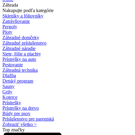
Záhrada
Nakupujte podľa kategórie
Skleníky a fóliovníky
Zatrávňovanie
Pergoly
Ploty
Záhradné domčeky
Záhradné príslušenstvo
Záhradné náradie
Siete, fólie a plachty
Prístrešky na auto
Pestovanie
Záhradná technika
Dlažba
Detský program
Sauny
Grily
Koterce
Prístrešky
Prístrešky na drevo
Búdy pre psov
Príslušenstvo pre pareniská
Zobraziť všetko >
Top značky