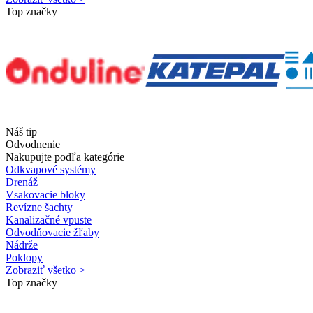
Top značky
Náš tip
Odvodnenie
Nakupujte podľa kategórie
Odkvapové systémy
Drenáž
Vsakovacie bloky
Revízne šachty
Kanalizačné vpuste
Odvodňovacie žľaby
Nádrže
Poklopy
Zobraziť všetko >
Top značky