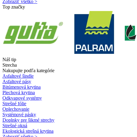
Zobraziť všetko >
Top značky
Náš tip
Strecha
Nakupujte podľa kategórie
Asfaltové šindle
Asfaltové pásy
Bitúmenová krytina
Plechová krytina
Odkvapové systémy
Strešné fólie
Oplechovanie
Systémové pásky
Doplnky pre šikmé strechy
Strešné okná
Ekologická strešná krytina
Zobraziť všetko >