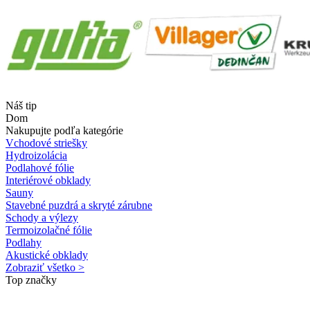
Náš tip
Dom
Nakupujte podľa kategórie
Vchodové striešky
Hydroizolácia
Podlahové fólie
Interiérové obklady
Sauny
Stavebné puzdrá a skryté zárubne
Schody a výlezy
Termoizolačné fólie
Podlahy
Akustické obklady
Zobraziť všetko >
Top značky