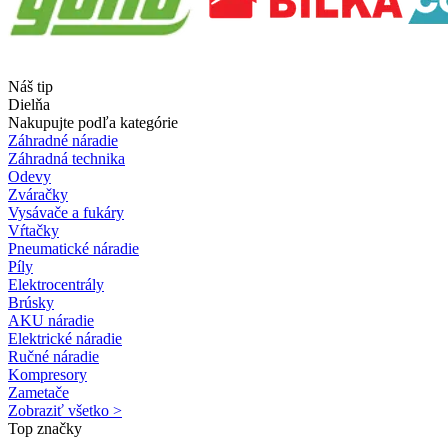
Náš tip
Dielňa
Nakupujte podľa kategórie
Záhradné náradie
Záhradná technika
Odevy
Zváračky
Vysávače a fukáry
Vŕtačky
Pneumatické náradie
Píly
Elektrocentrály
Brúsky
AKU náradie
Elektrické náradie
Ručné náradie
Kompresory
Zametače
Zobraziť všetko >
Top značky