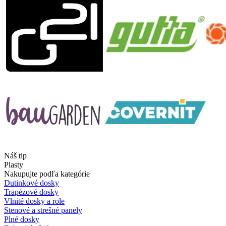
Náš tip
Plasty
Nakupujte podľa kategórie
Dutinkové dosky
Trapézové dosky
Vlnité dosky a role
Stenové a strešné panely
Plné dosky