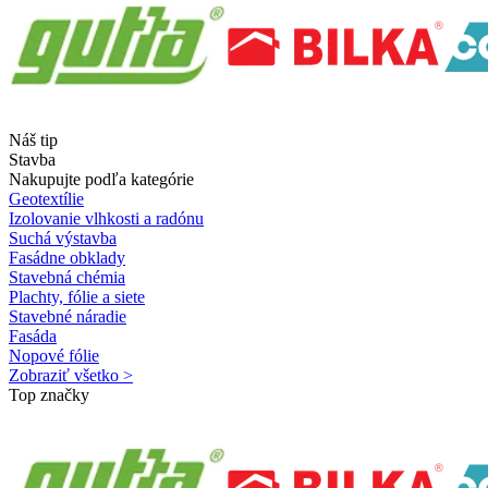
Náš tip
Stavba
Nakupujte podľa kategórie
Geotextílie
Izolovanie vlhkosti a radónu
Suchá výstavba
Fasádne obklady
Stavebná chémia
Plachty, fólie a siete
Stavebné náradie
Fasáda
Nopové fólie
Zobraziť všetko >
Top značky