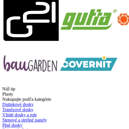
Náš tip
Plasty
Nakupujte podľa kategórie
Dutinkové dosky
Trapézové dosky
Vlnité dosky a role
Stenové a strešné panely
Plné dosky