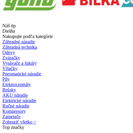
Náš tip
Dielňa
Nakupujte podľa kategórie
Záhradné náradie
Záhradná technika
Odevy
Zváračky
Vysávače a fukáry
Vŕtačky
Pneumatické náradie
Píly
Elektrocentrály
Brúsky
AKU náradie
Elektrické náradie
Ručné náradie
Kompresory
Zametače
Zobraziť všetko >
Top značky