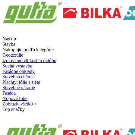
Náš tip
Stavba
Nakupujte podľa kategórie
Geotextílie
Izolovanie vlhkosti a radónu
Suchá výstavba
Fasádne obklady
Stavebná chémia
Plachty, fólie a siete
Stavebné náradie
Fasáda
Nopové fólie
Zobraziť všetko >
Top značky