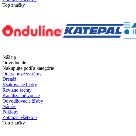
Top značky
Náš tip
Odvodnenie
Nakupujte podľa kategórie
Odkvapové systémy
Drenáž
Vsakovacie bloky
Revízne šachty
Kanalizačné vpuste
Odvodňovacie žľaby
Nádrže
Poklopy
Zobraziť všetko >
Top značky