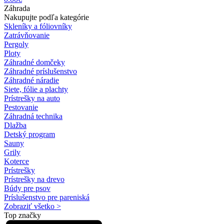
Záhrada
Nakupujte podľa kategórie
Skleníky a fóliovníky
Zatrávňovanie
Pergoly
Ploty
Záhradné domčeky
Záhradné príslušenstvo
Záhradné náradie
Siete, fólie a plachty
Prístrešky na auto
Pestovanie
Záhradná technika
Dlažba
Detský program
Sauny
Grily
Koterce
Prístrešky
Prístrešky na drevo
Búdy pre psov
Príslušenstvo pre pareniská
Zobraziť všetko >
Top značky