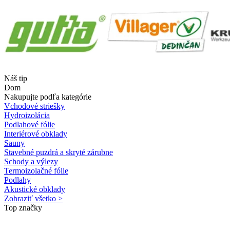
Náš tip
Dom
Nakupujte podľa kategórie
Vchodové striešky
Hydroizolácia
Podlahové fólie
Interiérové obklady
Sauny
Stavebné puzdrá a skryté zárubne
Schody a výlezy
Termoizolačné fólie
Podlahy
Akustické obklady
Zobraziť všetko >
Top značky