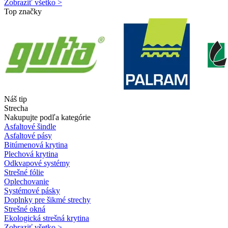
Zobraziť všetko >
Top značky
Náš tip
Strecha
Nakupujte podľa kategórie
Asfaltové šindle
Asfaltové pásy
Bitúmenová krytina
Plechová krytina
Odkvapové systémy
Strešné fólie
Oplechovanie
Systémové pásky
Doplnky pre šikmé strechy
Strešné okná
Ekologická strešná krytina
Zobraziť všetko >