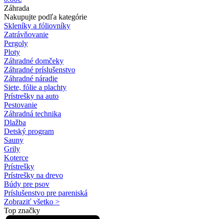
Záhrada
Nakupujte podľa kategórie
Skleníky a fóliovníky
Zatrávňovanie
Pergoly
Ploty
Záhradné domčeky
Záhradné príslušenstvo
Záhradné náradie
Siete, fólie a plachty
Prístrešky na auto
Pestovanie
Záhradná technika
Dlažba
Detský program
Sauny
Grily
Koterce
Prístrešky
Prístrešky na drevo
Búdy pre psov
Príslušenstvo pre pareniská
Zobraziť všetko >
Top značky