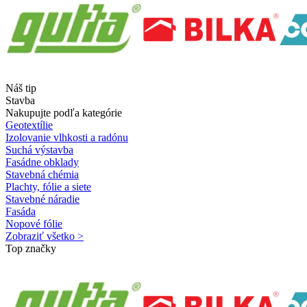
Náš tip
Stavba
Nakupujte podľa kategórie
Geotextílie
Izolovanie vlhkosti a radónu
Suchá výstavba
Fasádne obklady
Stavebná chémia
Plachty, fólie a siete
Stavebné náradie
Fasáda
Nopové fólie
Zobraziť všetko >
Top značky