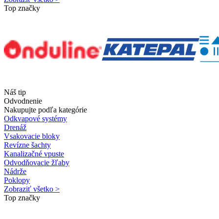
Top značky
Náš tip
Odvodnenie
Nakupujte podľa kategórie
Odkvapové systémy
Drenáž
Vsakovacie bloky
Revízne šachty
Kanalizačné vpuste
Odvodňovacie žľaby
Nádrže
Poklopy
Zobraziť všetko >
Top značky