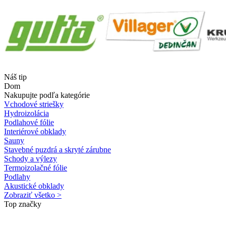
Náš tip
Dom
Nakupujte podľa kategórie
Vchodové striešky
Hydroizolácia
Podlahové fólie
Interiérové obklady
Sauny
Stavebné puzdrá a skryté zárubne
Schody a výlezy
Termoizolačné fólie
Podlahy
Akustické obklady
Zobraziť všetko >
Top značky