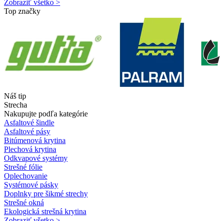
Zobraziť všetko >
Top značky
Náš tip
Strecha
Nakupujte podľa kategórie
Asfaltové šindle
Asfaltové pásy
Bitúmenová krytina
Plechová krytina
Odkvapové systémy
Strešné fólie
Oplechovanie
Systémové pásky
Doplnky pre šikmé strechy
Strešné okná
Ekologická strešná krytina
Zobraziť všetko >