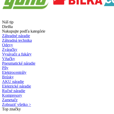
Náš tip
Dielňa
Nakupujte podľa kategórie
Záhradné náradie
Záhradná technika
Odevy
Zváračky
Vysávače a fukáry
Vŕtačky
Pneumatické náradie
Píly
Elektrocentrály
Brúsky
AKU náradie
Elektrické náradie
Ručné náradie
Kompresory
Zametače
Zobraziť všetko >
Top značky