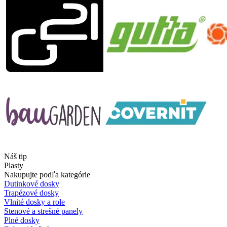
Náš tip
Plasty
Nakupujte podľa kategórie
Dutinkové dosky
Trapézové dosky
Vlnité dosky a role
Stenové a strešné panely
Plné dosky