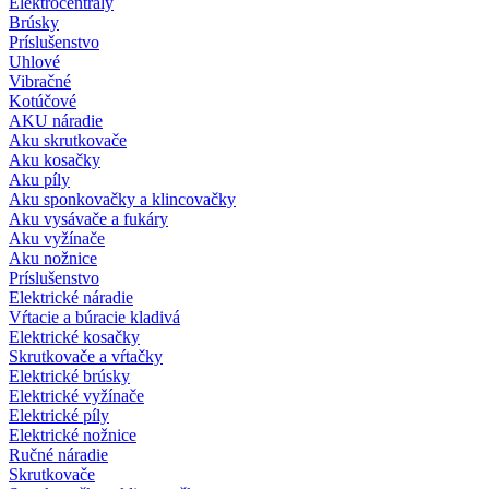
Elektrocentrály
Brúsky
Príslušenstvo
Uhlové
Vibračné
Kotúčové
AKU náradie
Aku skrutkovače
Aku kosačky
Aku píly
Aku sponkovačky a klincovačky
Aku vysávače a fukáry
Aku vyžínače
Aku nožnice
Príslušenstvo
Elektrické náradie
Vŕtacie a búracie kladivá
Elektrické kosačky
Skrutkovače a vŕtačky
Elektrické brúsky
Elektrické vyžínače
Elektrické píly
Elektrické nožnice
Ručné náradie
Skrutkovače