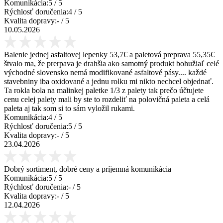
Komunikácia:
5
/ 5
Rýchlosť doručenia:
4
/ 5
Kvalita dopravy:
-
/ 5
10.05.2026
Balenie jednej asfaltovej lepenky 53,7€ a paletová preprava 55,35€
štvalo ma, že prerpava je drahšia ako samotný produkt bohužiaľ celé
východné slovensko nemá modifikované asfaltové pásy.... každé
stavebniny iba oxidované a jednu rolku mi nikto nechcel objednať.
Ta rokla bola na malinkej paletke 1/3 z palety tak prečo účtujete
cenu celej palety mali by ste to rozdeliť na polovičná paleta a celá
paleta aj tak som si to sám vyložil rukami.
Komunikácia:
4
/ 5
Rýchlosť doručenia:
5
/ 5
Kvalita dopravy:
-
/ 5
23.04.2026
Dobrý sortiment, dobré ceny a príjemná komunikácia
Komunikácia:
5
/ 5
Rýchlosť doručenia:
-
/ 5
Kvalita dopravy:
-
/ 5
12.04.2026