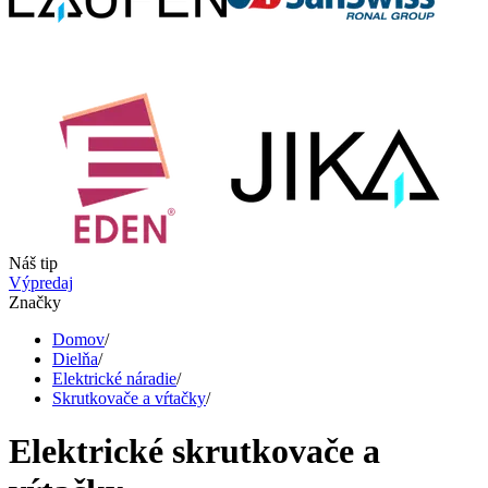
Náš tip
Výpredaj
Značky
Domov
/
Dielňa
/
Elektrické náradie
/
Skrutkovače a vŕtačky
/
Elektrické skrutkovače a