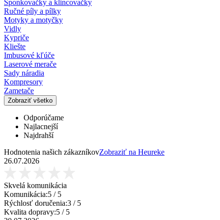
Sponkovačky a klincovačky
Ručné píly a pílky
Motyky a motyčky
Vidly
Kypriče
Kliešte
Imbusové kľúče
Laserové merače
Sady náradia
Kompresory
Zametače
Zobraziť všetko
Odporúčame
Najlacnejší
Najdrahší
Hodnotenia našich zákazníkov
Zobraziť na Heureke
26.07.2026
Skvelá komunikácia
Komunikácia:
5
/ 5
Rýchlosť doručenia:
3
/ 5
Kvalita dopravy:
5
/ 5