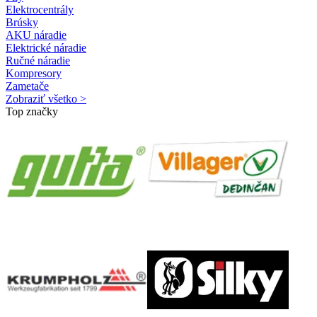
Elektrocentrály
Brúsky
AKU náradie
Elektrické náradie
Ručné náradie
Kompresory
Zametače
Zobraziť všetko >
Top značky