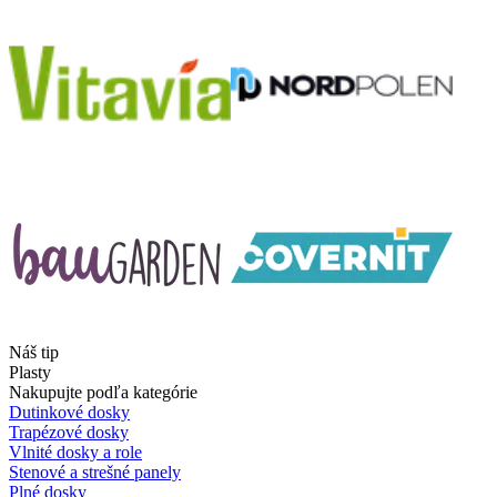
Náš tip
Plasty
Nakupujte podľa kategórie
Dutinkové dosky
Trapézové dosky
Vlnité dosky a role
Stenové a strešné panely
Plné dosky