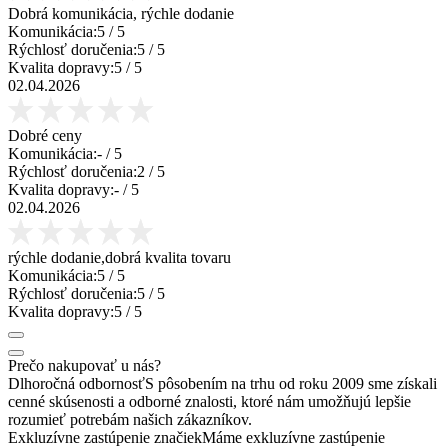
Dobrá komunikácia, rýchle dodanie
Komunikácia:
5
/ 5
Rýchlosť doručenia:
5
/ 5
Kvalita dopravy:
5
/ 5
02.04.2026
Dobré ceny
Komunikácia:
-
/ 5
Rýchlosť doručenia:
2
/ 5
Kvalita dopravy:
-
/ 5
02.04.2026
rýchle dodanie,dobrá kvalita tovaru
Komunikácia:
5
/ 5
Rýchlosť doručenia:
5
/ 5
Kvalita dopravy:
5
/ 5
Prečo nakupovať u nás?
Dlhoročná odbornosť
S pôsobením na trhu od roku 2009 sme získali
cenné skúsenosti a odborné znalosti, ktoré nám umožňujú lepšie
rozumieť potrebám našich zákazníkov.
Exkluzívne zastúpenie značiek
Máme exkluzívne zastúpenie