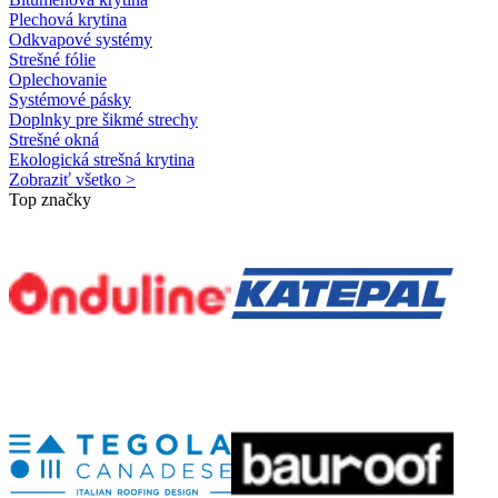
Plechová krytina
Odkvapové systémy
Strešné fólie
Oplechovanie
Systémové pásky
Doplnky pre šikmé strechy
Strešné okná
Ekologická strešná krytina
Zobraziť všetko >
Top značky