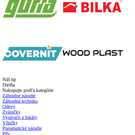
Náš tip
Dielňa
Nakupujte podľa kategórie
Záhradné náradie
Záhradná technika
Odevy
Zváračky
Vysávače a fukáry
Vŕtačky
Pneumatické náradie
Píly