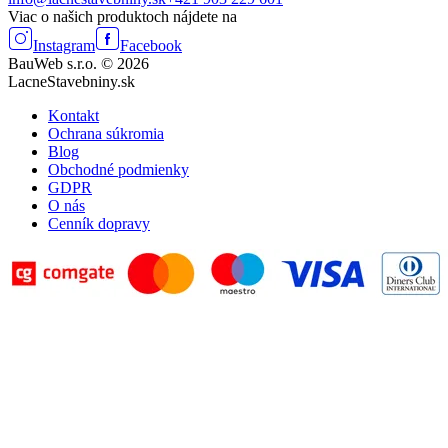
Viac o našich produktoch nájdete na
Instagram
Facebook
BauWeb s.r.o. © 2026
LacneStavebniny.sk
Kontakt
Ochrana súkromia
Blog
Obchodné podmienky
GDPR
O nás
Cenník dopravy