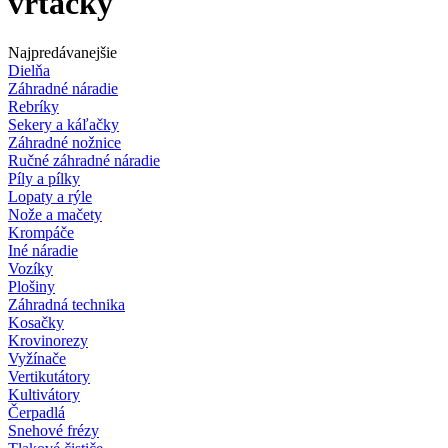
vŕtačky
Najpredávanejšie
Dielňa
Záhradné náradie
Rebríky
Sekery a káľačky
Záhradné nožnice
Ručné záhradné náradie
Píly a pílky
Lopaty a rýle
Nože a mačety
Krompáče
Iné náradie
Vozíky
Plošiny
Záhradná technika
Kosačky
Krovinorezy
Vyžínače
Vertikutátory
Kultivátory
Čerpadlá
Snehové frézy