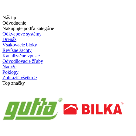
Náš tip
Odvodnenie
Nakupujte podľa kategórie
Odkvapové systémy
Drenáž
Vsakovacie bloky
Revízne šachty
Kanalizačné vpuste
Odvodňovacie žľaby
Nádrže
Poklopy
Zobraziť všetko >
Top značky