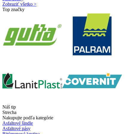
Zobraziť všetko >
Top značky
Náš tip
Strecha
Nakupujte podľa kategórie
Asfaltové šindle
Asfaltové pásy
Bitúmenová krytina