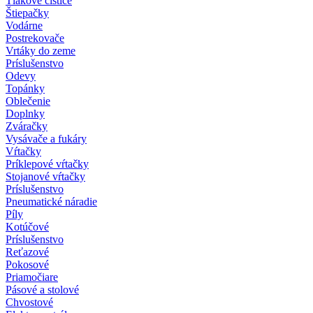
Tlakové čističe
Štiepačky
Vodárne
Postrekovače
Vrtáky do zeme
Príslušenstvo
Odevy
Topánky
Oblečenie
Doplnky
Zváračky
Vysávače a fukáry
Vŕtačky
Príklepové vŕtačky
Stojanové vŕtačky
Príslušenstvo
Pneumatické náradie
Píly
Kotúčové
Príslušenstvo
Reťazové
Pokosové
Priamočiare
Pásové a stolové
Chvostové