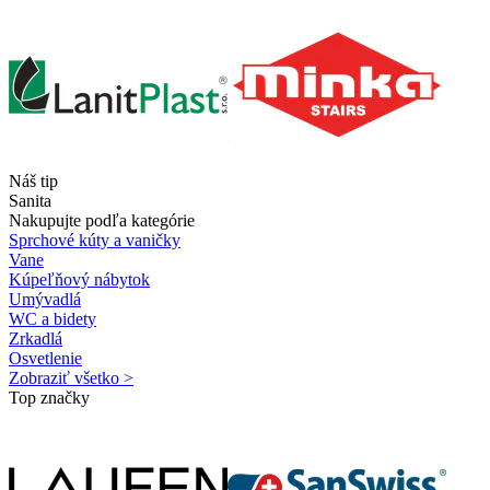
Náš tip
Sanita
Nakupujte podľa kategórie
Sprchové kúty a vaničky
Vane
Kúpeľňový nábytok
Umývadlá
WC a bidety
Zrkadlá
Osvetlenie
Zobraziť všetko >
Top značky