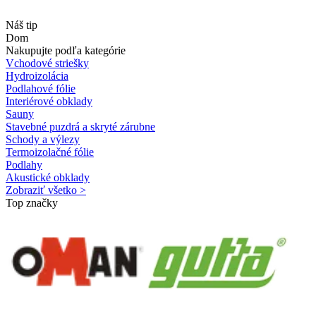
Náš tip
Dom
Nakupujte podľa kategórie
Vchodové striešky
Hydroizolácia
Podlahové fólie
Interiérové obklady
Sauny
Stavebné puzdrá a skryté zárubne
Schody a výlezy
Termoizolačné fólie
Podlahy
Akustické obklady
Zobraziť všetko >
Top značky