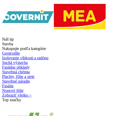
Náš tip
Stavba
Nakupujte podľa kategórie
Geotextílie
Izolovanie vlhkosti a radónu
Suchá výstavba
Fasádne obklady
Stavebná chémia
Plachty, fólie a siete
Stavebné náradie
Fasáda
Nopové fólie
Zobraziť všetko >
Top značky