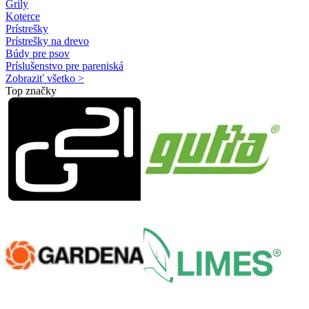
Grily
Koterce
Prístrešky
Prístrešky na drevo
Búdy pre psov
Príslušenstvo pre pareniská
Zobraziť všetko >
Top značky