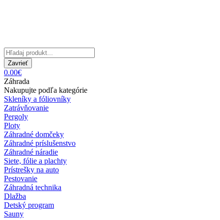
Zavrieť
0.00€
Záhrada
Nakupujte podľa kategórie
Skleníky a fóliovníky
Zatrávňovanie
Pergoly
Ploty
Záhradné domčeky
Záhradné príslušenstvo
Záhradné náradie
Siete, fólie a plachty
Prístrešky na auto
Pestovanie
Záhradná technika
Dlažba
Detský program
Sauny