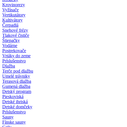
Krovinorezy
Vyžínače
Vertikutátory
Kultivátory
Čerpadlá
Snehové frézy
Tlakové čističe
Štiepačky
Vodárne
Postrekovače
Vrtáky do zeme
Príslušenstvo
Dlažba
Terče pod dlažbu
Umelé trávniky
Terasová dlažba
Gumená dlažba
Detský program
Pieskoviská
Detské ihriská
Detské domčeky
Príslušenstvo
Sauny
Fínske sauny