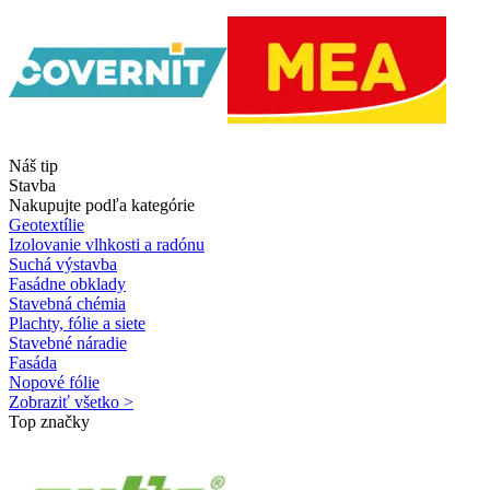
Náš tip
Stavba
Nakupujte podľa kategórie
Geotextílie
Izolovanie vlhkosti a radónu
Suchá výstavba
Fasádne obklady
Stavebná chémia
Plachty, fólie a siete
Stavebné náradie
Fasáda
Nopové fólie
Zobraziť všetko >
Top značky