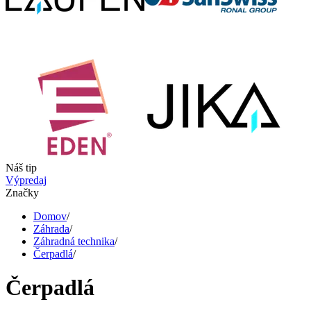
Náš tip
Výpredaj
Značky
Domov
/
Záhrada
/
Záhradná technika
/
Čerpadlá
/
Čerpadlá