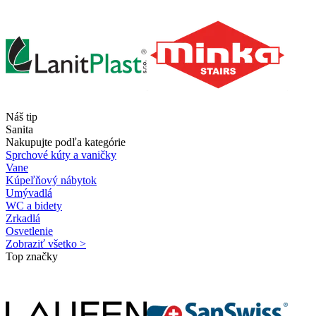
Náš tip
Sanita
Nakupujte podľa kategórie
Sprchové kúty a vaničky
Vane
Kúpeľňový nábytok
Umývadlá
WC a bidety
Zrkadlá
Osvetlenie
Zobraziť všetko >
Top značky