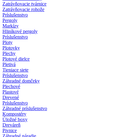
Zatrávňovacie tvárnice
Zatrávňovacie rohože
Príslušenstvo
Pergoly
Markízy
Hliníkové pergoly
Príslušenstvo
Ploty
Plotovky
Plechy
Plotové dielce
Pletivá
Tieniace siete
Príslušenstvo
Záhradné domčeky
Plechové
Plastové
Drevené
Príslušenstvo
Záhradné príslušenstvo
Kompostéry
Úložné boxy
Dreváreň
Pivnice
Záhradné náradie