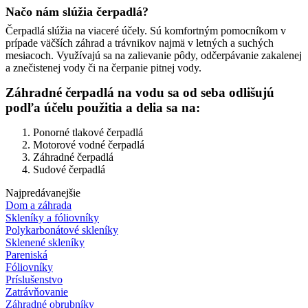
Načo nám slúžia čerpadlá?
Čerpadlá slúžia na viaceré účely. Sú komfortným pomocníkom v
prípade väčších záhrad a trávnikov najmä v letných a suchých
mesiacoch. Využívajú sa na zalievanie pôdy, odčerpávanie zakalenej
a znečistenej vody či na čerpanie pitnej vody.
Záhradné čerpadlá na vodu sa od seba odlišujú
podľa účelu použitia a delia sa na:
Ponorné tlakové čerpadlá
Motorové vodné čerpadlá
Záhradné čerpadlá
Sudové čerpadlá
Najpredávanejšie
Dom a záhrada
Skleníky a fóliovníky
Polykarbonátové skleníky
Sklenené skleníky
Pareniská
Fóliovníky
Príslušenstvo
Zatrávňovanie
Záhradné obrubníky