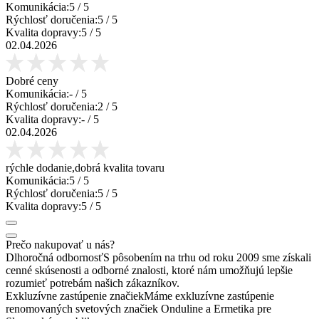
Komunikácia:
5
/ 5
Rýchlosť doručenia:
5
/ 5
Kvalita dopravy:
5
/ 5
02.04.2026
Dobré ceny
Komunikácia:
-
/ 5
Rýchlosť doručenia:
2
/ 5
Kvalita dopravy:
-
/ 5
02.04.2026
rýchle dodanie,dobrá kvalita tovaru
Komunikácia:
5
/ 5
Rýchlosť doručenia:
5
/ 5
Kvalita dopravy:
5
/ 5
Prečo nakupovať u nás?
Dlhoročná odbornosť
S pôsobením na trhu od roku 2009 sme získali
cenné skúsenosti a odborné znalosti, ktoré nám umožňujú lepšie
rozumieť potrebám našich zákazníkov.
Exkluzívne zastúpenie značiek
Máme exkluzívne zastúpenie
renomovaných svetových značiek Onduline a Ermetika pre