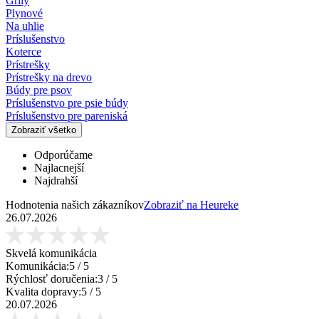
Grily
Plynové
Na uhlie
Príslušenstvo
Koterce
Prístrešky
Prístrešky na drevo
Búdy pre psov
Príslušenstvo pre psie búdy
Príslušenstvo pre pareniská
Zobraziť všetko
Odporúčame
Najlacnejší
Najdrahší
Hodnotenia našich zákazníkov
Zobraziť na Heureke
26.07.2026
Skvelá komunikácia
Komunikácia:
5
/ 5
Rýchlosť doručenia:
3
/ 5
Kvalita dopravy:
5
/ 5
20.07.2026