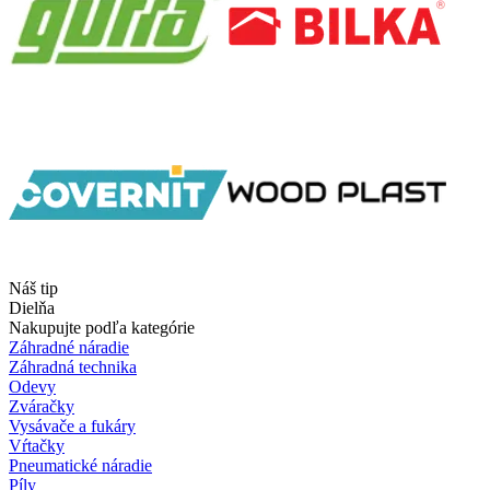
Náš tip
Dielňa
Nakupujte podľa kategórie
Záhradné náradie
Záhradná technika
Odevy
Zváračky
Vysávače a fukáry
Vŕtačky
Pneumatické náradie
Píly