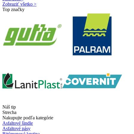
Zobraziť všetko >
Top značky
Náš tip
Strecha
Nakupujte podľa kategórie
Asfaltové šindle
Asfaltové pásy
Bitúmenová krytina