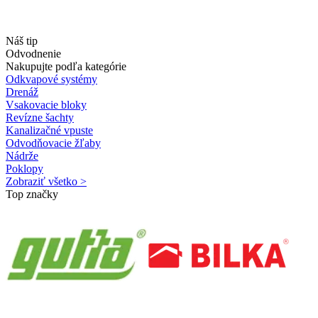
Náš tip
Odvodnenie
Nakupujte podľa kategórie
Odkvapové systémy
Drenáž
Vsakovacie bloky
Revízne šachty
Kanalizačné vpuste
Odvodňovacie žľaby
Nádrže
Poklopy
Zobraziť všetko >
Top značky