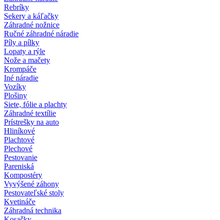
Rebríky
Sekery a káľačky
Záhradné nožnice
Ručné záhradné náradie
Píly a pílky
Lopaty a rýle
Nože a mačety
Krompáče
Iné náradie
Vozíky
Plošiny
Siete, fólie a plachty
Záhradné textílie
Prístrešky na auto
Hliníkové
Plachtové
Plechové
Pestovanie
Pareniská
Kompostéry
Vyvýšené záhony
Pestovateľské stoly
Kvetináče
Záhradná technika
Kosačky