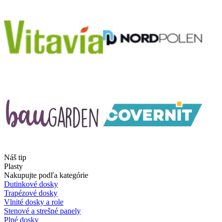
Náš tip
Plasty
Nakupujte podľa kategórie
Dutinkové dosky
Trapézové dosky
Vlnité dosky a role
Stenové a strešné panely
Plné dosky