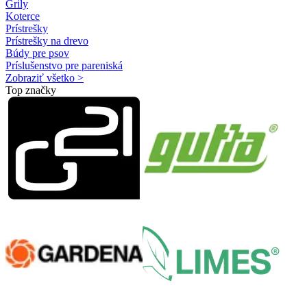
Grily
Koterce
Prístrešky
Prístrešky na drevo
Búdy pre psov
Príslušenstvo pre pareniská
Zobraziť všetko >
Top značky