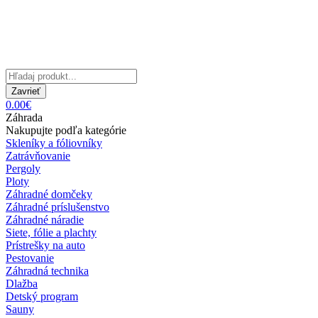
Zavrieť
0.00€
Záhrada
Nakupujte podľa kategórie
Skleníky a fóliovníky
Zatrávňovanie
Pergoly
Ploty
Záhradné domčeky
Záhradné príslušenstvo
Záhradné náradie
Siete, fólie a plachty
Prístrešky na auto
Pestovanie
Záhradná technika
Dlažba
Detský program
Sauny