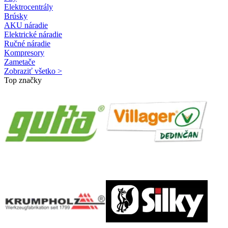
Elektrocentrály
Brúsky
AKU náradie
Elektrické náradie
Ručné náradie
Kompresory
Zametače
Zobraziť všetko >
Top značky