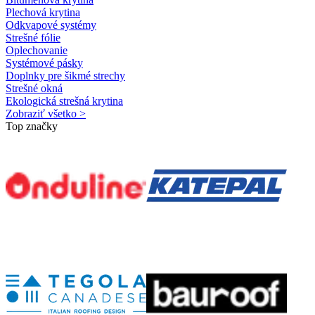
Plechová krytina
Odkvapové systémy
Strešné fólie
Oplechovanie
Systémové pásky
Doplnky pre šikmé strechy
Strešné okná
Ekologická strešná krytina
Zobraziť všetko >
Top značky