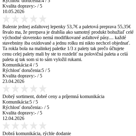
Rýchlosť doručenia:
4
/ 5
Kvalita dopravy:
-
/ 5
10.05.2026
Balenie jednej asfaltovej lepenky 53,7€ a paletová preprava 55,35€
štvalo ma, že prerpava je drahšia ako samotný produkt bohužiaľ celé
východné slovensko nemá modifikované asfaltové pásy.... každé
stavebniny iba oxidované a jednu rolku mi nikto nechcel objednať.
Ta rokla bola na malinkej paletke 1/3 z palety tak prečo účtujete
cenu celej palety mali by ste to rozdeliť na polovičná paleta a celá
paleta aj tak som si to sám vyložil rukami.
Komunikácia:
4
/ 5
Rýchlosť doručenia:
5
/ 5
Kvalita dopravy:
-
/ 5
23.04.2026
Dobrý sortiment, dobré ceny a príjemná komunikácia
Komunikácia:
5
/ 5
Rýchlosť doručenia:
-
/ 5
Kvalita dopravy:
-
/ 5
12.04.2026
Dobrá komunikácia, rýchle dodanie