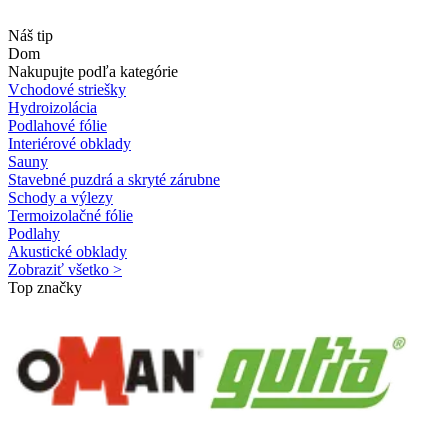
Náš tip
Dom
Nakupujte podľa kategórie
Vchodové striešky
Hydroizolácia
Podlahové fólie
Interiérové obklady
Sauny
Stavebné puzdrá a skryté zárubne
Schody a výlezy
Termoizolačné fólie
Podlahy
Akustické obklady
Zobraziť všetko >
Top značky